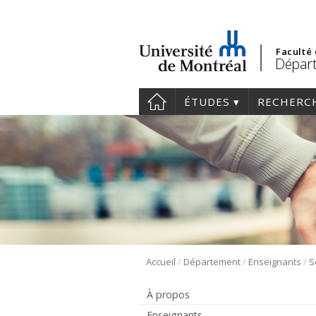
Faculté
Départ
ÉTUDES
RECHERC
/
/
/
Accueil
Département
Enseignants
S
À propos
Enseignants