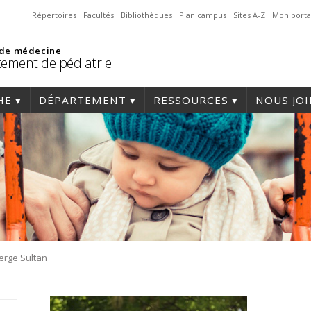
Répertoires
Facultés
Bibliothèques
Plan campus
Sites A-Z
Mon porta
 de médecine
ement de pédiatrie
HE
DÉPARTEMENT
RESSOURCES
NOUS JO
erge Sultan