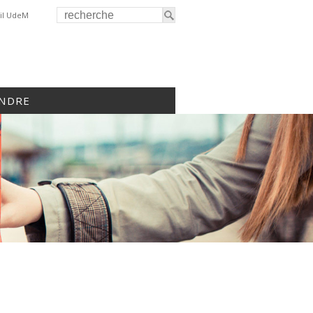
il UdeM
INDRE