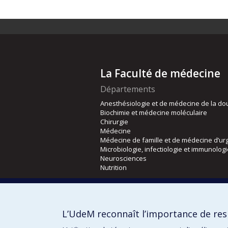
La Faculté de médecine
Départements
Anesthésiologie et de médecine de la do
Biochimie et médecine moléculaire
Chirurgie
Médecine
Médecine de famille et de médecine d’ur
Microbiologie, infectiologie et immunolog
Neurosciences
Nutrition
Écoles
Kinésiologie et des sciences de l’activité
L’UdeM reconnaît l’importance de resp
Orthophonie et audiologie
Réadaptation