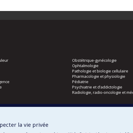
uleur
Obstétrique-gynécologie
Ophtalmologie
Pathologie et biologie cellulaire
Pharmacologie et physiologie
gence
Pédiatrie
ie
Psychiatrie et d’addictologie
Radiologie, radio-oncologie et mé
Directions
 physique
DPC
ecter la vie privée
CPASS
Éthique clinique