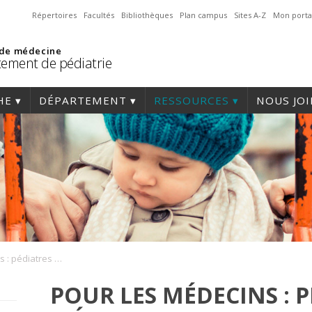
Répertoires
Facultés
Bibliothèques
Plan campus
Sites A-Z
Mon porta
 de médecine
ement de pédiatrie
HE
DÉPARTEMENT
RESSOURCES
NOUS JO
Pour les médecins : pédiatres et médecins de famille
POUR LES MÉDECINS : P