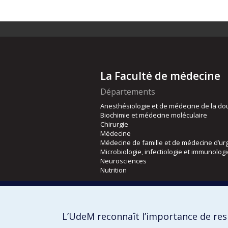
La Faculté de médecine
Départements
Anesthésiologie et de médecine de la do
Biochimie et médecine moléculaire
Chirurgie
Médecine
Médecine de famille et de médecine d’ur
Microbiologie, infectiologie et immunolog
Neurosciences
Nutrition
Écoles
Kinésiologie et des sciences de l’activité
L’UdeM reconnaît l’importance de resp
Orthophonie et audiologie
Réadaptation