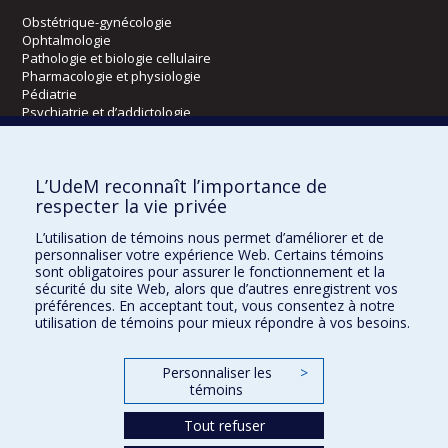
Obstétrique-gynécologie
Ophtalmologie
Pathologie et biologie cellulaire
Pharmacologie et physiologie
Pédiatrie
Psychiatrie et d’addictologie
Radiologie, radio-oncologie et médecine nucléaire
L’UdeM reconnaît l’importance de
Écoles
respecter la vie privée
Kinésiologie et des sciences de l’activité physique
L’utilisation de témoins nous permet d’améliorer et de
Orthophonie et audiologie
personnaliser votre expérience Web. Certains témoins
Réadaptation
sont obligatoires pour assurer le fonctionnement et la
sécurité du site Web, alors que d’autres enregistrent vos
préférences. En acceptant tout, vous consentez à notre
Directions
utilisation de témoins pour mieux répondre à vos besoins.
DPC
CPASS
Personnaliser les
>
Éthique clinique
témoins
Tout refuser