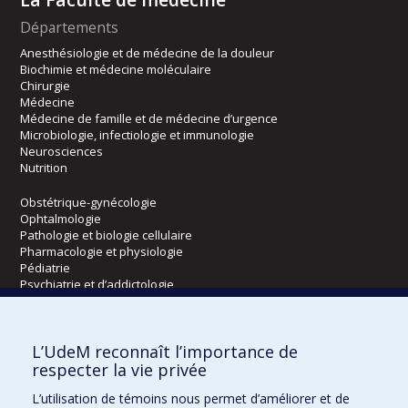
Départements
Anesthésiologie et de médecine de la douleur
Biochimie et médecine moléculaire
Chirurgie
Médecine
Médecine de famille et de médecine d’urgence
Microbiologie, infectiologie et immunologie
Neurosciences
Nutrition
Obstétrique-gynécologie
Ophtalmologie
Pathologie et biologie cellulaire
Pharmacologie et physiologie
Pédiatrie
Psychiatrie et d’addictologie
Radiologie, radio-oncologie et médecine nucléaire
L’UdeM reconnaît l’importance de
Écoles
respecter la vie privée
Kinésiologie et des sciences de l’activité physique
L’utilisation de témoins nous permet d’améliorer et de
Orthophonie et audiologie