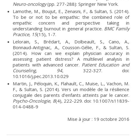
Neuro-oncology
(pp. 277-288): Springer New York.
Lamothe, M., Boujut, E., Zenasni, F., & Sultan, S. (2014).
To be or not to be empathic: the combined role of
empathic concern and perspective taking in
understanding burnout in general practice.
BMC Family
Practice, 15
(15), 1-7.
Lelorain, S., Brédart, A., Dolbeault, S., Cano, A.,
Bonnaud-Antignac, A., Cousson-Gélie, F., & Sultan, S.
(2014). How can we explain physician accuracy in
assessing patient distress? A multilevel analysis in
patients with advanced cancer.
Patient Education and
Counseling,
94
, 322-327. doi:
10.1016/j.pec.2013.10.029
Martin, J., Péloquin, K., Flahault, C., Muise, L., Vachon, M.
F., & Sultan, S. (2014). Vers un modèle de la résilience
conjugale des parents d’enfants atteints par le cancer.
Psycho-Oncologie, 8
(4), 222-229. doi: 10.1007/s11839-
014-0488-9
Mise à jour : 19 octobre 2016