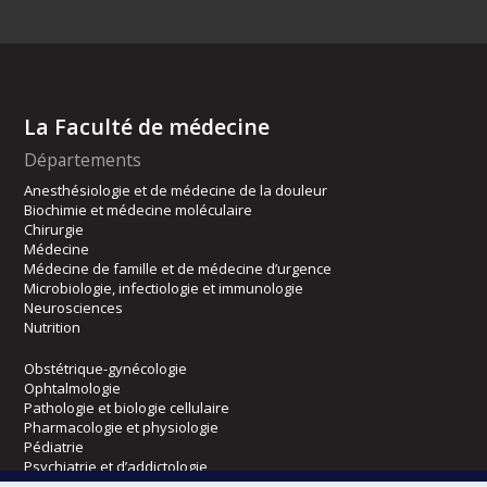
La Faculté de médecine
Départements
Anesthésiologie et de médecine de la douleur
Biochimie et médecine moléculaire
Chirurgie
Médecine
Médecine de famille et de médecine d’urgence
Microbiologie, infectiologie et immunologie
Neurosciences
Nutrition
Obstétrique-gynécologie
Ophtalmologie
Pathologie et biologie cellulaire
Pharmacologie et physiologie
Pédiatrie
Psychiatrie et d’addictologie
Radiologie, radio-oncologie et médecine nucléaire