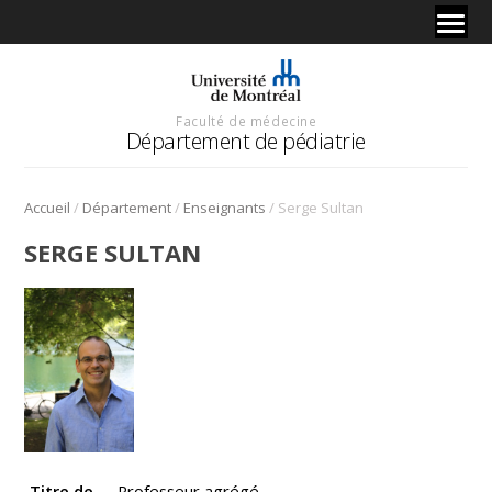
Faculté de médecine
Département de pédiatrie
/
/
/
Accueil
Département
Enseignants
Serge Sultan
SERGE SULTAN
Titre de
Professeur agrégé