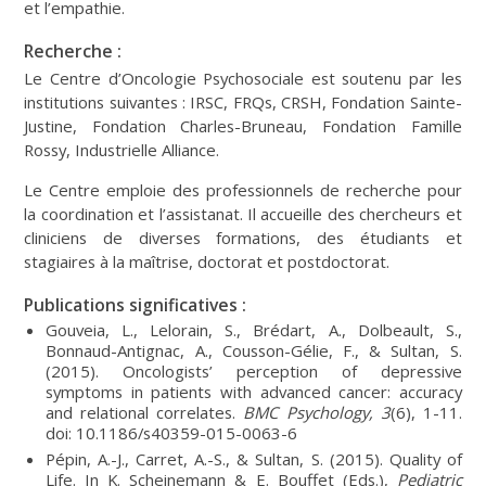
et l’empathie.
Recherche :
Le Centre d’Oncologie Psychosociale est soutenu par les
institutions suivantes : IRSC, FRQs, CRSH, Fondation Sainte-
Justine, Fondation Charles-Bruneau, Fondation Famille
Rossy, Industrielle Alliance.
Le Centre emploie des professionnels de recherche pour
la coordination et l’assistanat. Il accueille des chercheurs et
cliniciens de diverses formations, des étudiants et
stagiaires à la maîtrise, doctorat et postdoctorat.
Publications significatives :
Gouveia, L., Lelorain, S., Brédart, A., Dolbeault, S.,
Bonnaud-Antignac, A., Cousson-Gélie, F., & Sultan, S.
(2015). Oncologists’ perception of depressive
symptoms in patients with advanced cancer: accuracy
and relational correlates.
BMC Psychology, 3
(6), 1-11.
doi: 10.1186/s40359-015-0063-6
Pépin, A.-J., Carret, A.-S., & Sultan, S. (2015). Quality of
Life. In K. Scheinemann & E. Bouffet (Eds.),
Pediatric