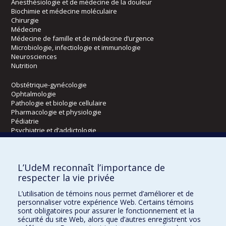
Anesthésiologie et de médecine de la douleur
Biochimie et médecine moléculaire
Chirurgie
Médecine
Médecine de famille et de médecine d’urgence
Microbiologie, infectiologie et immunologie
Neurosciences
Nutrition
Obstétrique-gynécologie
Ophtalmologie
Pathologie et biologie cellulaire
Pharmacologie et physiologie
Pédiatrie
Psychiatrie et d’addictologie
Radiologie, radio-oncologie et médecine nucléaire
L’UdeM reconnaît l’importance de
Écoles
respecter la vie privée
Kinésiologie et des sciences de l’activité physique
L’utilisation de témoins nous permet d’améliorer et de
Orthophonie et audiologie
personnaliser votre expérience Web. Certains témoins
Réadaptation
sont obligatoires pour assurer le fonctionnement et la
sécurité du site Web, alors que d’autres enregistrent vos