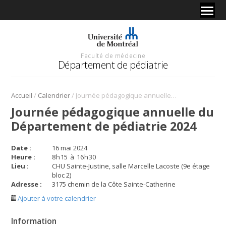
Faculté de médecine
Département de pédiatrie
/
/
Accueil
Calendrier
Journée pédagogique annuelle du Département de pédiatrie 2024
Journée pédagogique annuelle du
Département de pédiatrie 2024
Date :
16 mai 2024
Heure :
8
h
15
à
16
h
30
Lieu :
CHU Sainte-Justine, salle Marcelle Lacoste (9e étage
bloc 2)
Adresse :
3175 chemin de la Côte Sainte-Catherine
Ajouter à votre calendrier
Information