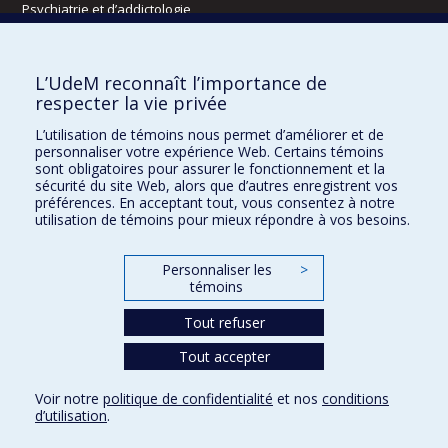
Psychiatrie et d’addictologie
Radiologie, radio-oncologie et médecine nucléaire
L’UdeM reconnaît l’importance de
Écoles
respecter la vie privée
Kinésiologie et des sciences de l’activité physique
L’utilisation de témoins nous permet d’améliorer et de
Orthophonie et audiologie
personnaliser votre expérience Web. Certains témoins
Réadaptation
sont obligatoires pour assurer le fonctionnement et la
sécurité du site Web, alors que d’autres enregistrent vos
préférences. En acceptant tout, vous consentez à notre
Directions
utilisation de témoins pour mieux répondre à vos besoins.
DPC
CPASS
Personnaliser les
>
Éthique clinique
témoins
Tout refuser
Tout accepter
Voir notre
politique de confidentialité
et nos
conditions
Confidentialité
Conditions d’utilisation
Paramètres des témoins
d’utilisation
.