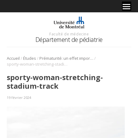
Faculté de médecine
Département de pédiatrie
/
/
/
Accueil
Études
Prématurité: un effet important mais potentiellement réversible sur la santé cardiovasculaire et musculaire
sporty-woman-stretching-stadium-track
sporty-woman-stretching-
stadium-track
19 février 2024