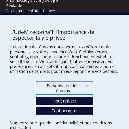
Pharmacologie et physiologie
Pédiatrie
Psychiatrie et d’addictologie
Radiologie, radio-oncologie et médecine nucléaire
L’UdeM reconnaît l’importance de
Écoles
respecter la vie privée
Kinésiologie et des sciences de l’activité physique
L’utilisation de témoins nous permet d’améliorer et de
Orthophonie et audiologie
personnaliser votre expérience Web. Certains témoins
Réadaptation
sont obligatoires pour assurer le fonctionnement et la
sécurité du site Web, alors que d’autres enregistrent vos
préférences. En acceptant tout, vous consentez à notre
Directions
utilisation de témoins pour mieux répondre à vos besoins.
DPC
CPASS
Personnaliser les
>
Éthique clinique
témoins
Tout refuser
Tout accepter
Voir notre
politique de confidentialité
et nos
conditions
Confidentialité
Conditions d’utilisation
Paramètres des témoins
d’utilisation
.