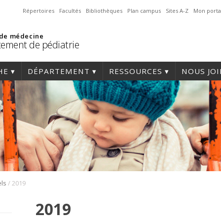
Répertoires
Facultés
Bibliothèques
Plan campus
Sites A-Z
Mon porta
 de médecine
ement de pédiatrie
HE
DÉPARTEMENT
RESSOURCES
NOUS JO
/
ls
2019
2019