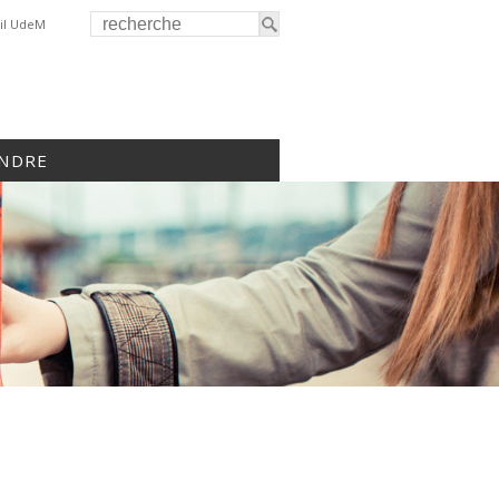
il UdeM
INDRE