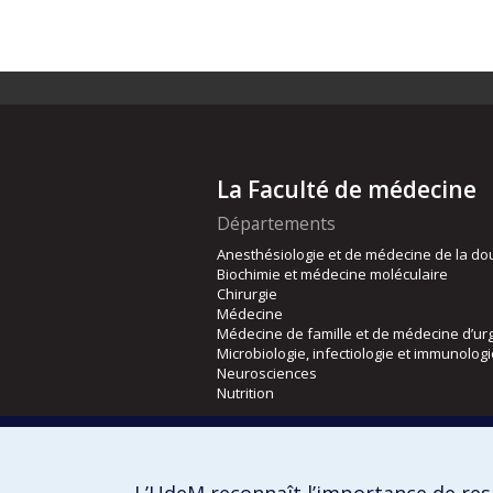
La Faculté de médecine
Départements
Anesthésiologie et de médecine de la do
Biochimie et médecine moléculaire
Chirurgie
Médecine
Médecine de famille et de médecine d’ur
Microbiologie, infectiologie et immunolog
Neurosciences
Nutrition
Écoles
Kinésiologie et des sciences de l’activité