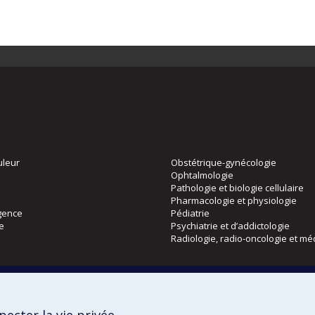
uleur
Obstétrique-gynécologie
Ophtalmologie
Pathologie et biologie cellulaire
Pharmacologie et physiologie
gence
Pédiatrie
ie
Psychiatrie et d’addictologie
Radiologie, radio-oncologie et mé
Directions
 physique
DPC