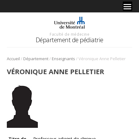
Faculté de médecine
Département de pédiatrie
/
/
/
Accueil
Département
Enseignants
Véronique Anne Pelletier
VÉRONIQUE ANNE PELLETIER
Titre de
Professeur adjoint de clinique