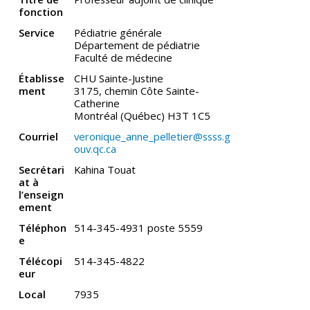
fonction
Service
Pédiatrie générale
Département de pédiatrie
Faculté de médecine
Établisse
CHU Sainte-Justine
ment
3175, chemin Côte Sainte-
Catherine
Montréal (Québec) H3T 1C5
Courriel
veronique_anne_pelletier@ssss.g
ouv.qc.ca
Secrétari
Kahina Touat
at à
l’enseign
ement
Téléphon
514-345-4931 poste 5559
e
Télécopi
514-345-4822
eur
Local
7935