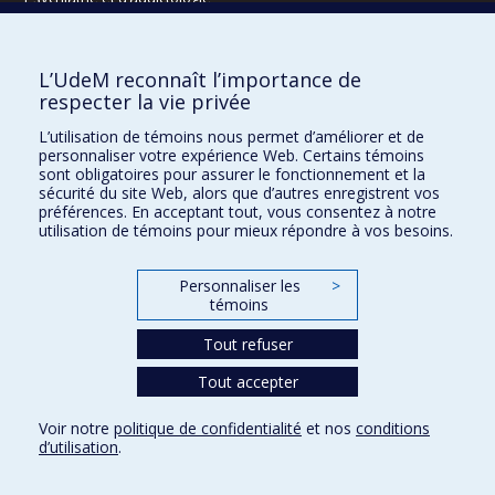
Radiologie, radio-oncologie et médecine nucléaire
L’UdeM reconnaît l’importance de
Écoles
respecter la vie privée
Kinésiologie et des sciences de l’activité physique
L’utilisation de témoins nous permet d’améliorer et de
Orthophonie et audiologie
personnaliser votre expérience Web. Certains témoins
Réadaptation
sont obligatoires pour assurer le fonctionnement et la
sécurité du site Web, alors que d’autres enregistrent vos
préférences. En acceptant tout, vous consentez à notre
Directions
utilisation de témoins pour mieux répondre à vos besoins.
DPC
CPASS
Personnaliser les
>
Éthique clinique
témoins
Tout refuser
Tout accepter
Voir notre
politique de confidentialité
et nos
conditions
Confidentialité
Conditions d’utilisation
Paramètres des témoins
d’utilisation
.