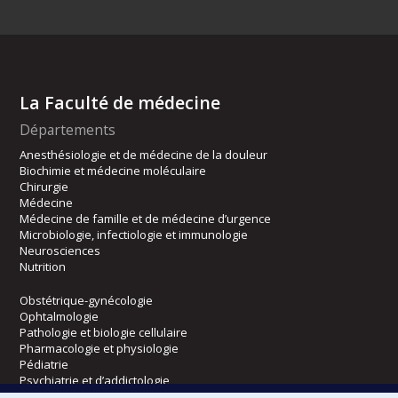
La Faculté de médecine
Départements
Anesthésiologie et de médecine de la douleur
Biochimie et médecine moléculaire
Chirurgie
Médecine
Médecine de famille et de médecine d’urgence
Microbiologie, infectiologie et immunologie
Neurosciences
Nutrition
Obstétrique-gynécologie
Ophtalmologie
Pathologie et biologie cellulaire
Pharmacologie et physiologie
Pédiatrie
Psychiatrie et d’addictologie
Radiologie, radio-oncologie et médecine nucléaire