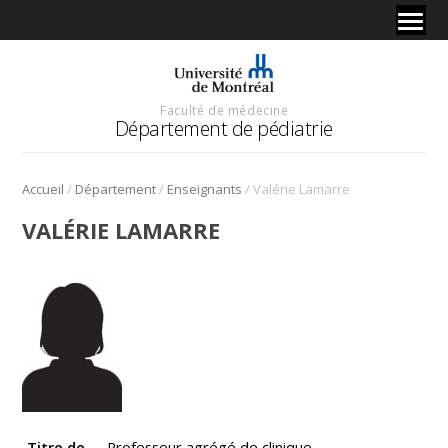
Faculté de médecine
Département de pédiatrie
/
/
/
Accueil
Département
Enseignants
Valérie Lamarre
VALÉRIE LAMARRE
Titre de
Professeur agrégé de clinique