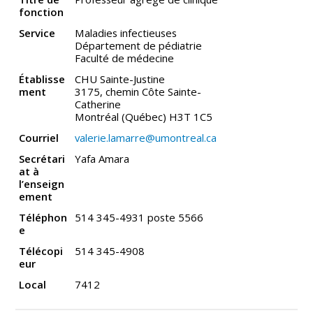
fonction
Service
Maladies infectieuses
Département de pédiatrie
Faculté de médecine
Établisse
CHU Sainte-Justine
ment
3175, chemin Côte Sainte-
Catherine
Montréal (Québec) H3T 1C5
Courriel
valerie.lamarre@umontreal.ca
Secrétari
Yafa Amara
at à
l’enseign
ement
Téléphon
514 345-4931 poste 5566
e
Télécopi
514 345-4908
eur
Local
7412