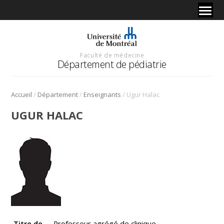
Faculté de médecine
Département de pédiatrie
/
/
/
Accueil
Département
Enseignants
Ugur Halac
UGUR HALAC
Titre de
Professeur agrégé de clinique