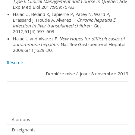
Type I: Clinical Management and Course in Quebec
. Adv
Exp Med Biol 2017;959:75-83.
Halac U, Béland K, Lapierre P, Patey N, Ward P,
Brassard J, Houde A, Alvarez F.
Chronic hepatitis E
infection in liver transplanted children.
Gut
2012;61(4):597-603.
Halac U and Alvarez F.
New Hopes for difficult cases of
autoimmune hepatitis
. Nat Rev Gastroenterol Hepatol
2009;6(11):629-30.
Résumé
Dernière mise à jour : 8 novembre 2019
À propos
Enseignants