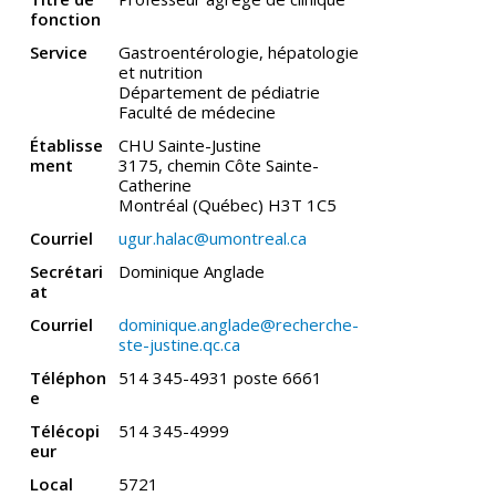
fonction
Service
Gastroentérologie, hépatologie
et nutrition
Département de pédiatrie
Faculté de médecine
Établisse
CHU Sainte-Justine
ment
3175, chemin Côte Sainte-
Catherine
Montréal (Québec) H3T 1C5
Courriel
ugur.halac@umontreal.ca
Secrétari
Dominique Anglade
at
Courriel
dominique.anglade@recherche-
ste-justine.qc.ca
Téléphon
514 345-4931 poste 6661
e
Télécopi
514 345-4999
eur
Local
5721