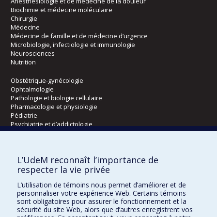
Anesthésiologie et de médecine de la douleur
Biochimie et médecine moléculaire
Chirurgie
Médecine
Médecine de famille et de médecine d’urgence
Microbiologie, infectiologie et immunologie
Neurosciences
Nutrition
Obstétrique-gynécologie
Ophtalmologie
Pathologie et biologie cellulaire
Pharmacologie et physiologie
Pédiatrie
Psychiatrie et d’addictologie
Radiologie, radio-oncologie et médecine nucléaire
L’UdeM reconnaît l’importance de
Écoles
respecter la vie privée
Kinésiologie et des sciences de l’activité physique
L’utilisation de témoins nous permet d’améliorer et de
Orthophonie et audiologie
personnaliser votre expérience Web. Certains témoins
Réadaptation
sont obligatoires pour assurer le fonctionnement et la
sécurité du site Web, alors que d’autres enregistrent vos