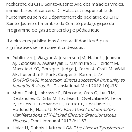
recherche du CHU Sainte-Justine; Axe des maladies virales,
immunitaires et cancers. Dr Halac est responsable de
l’Externat au sein du Département de pédiatrie du CHU
Sainte-Justine et membre du Comité pédagogique du
Programme de gastroentérologie pédiatrique.
Il a plusieurs publications à son actif dont les 5 plus
significatives se retrouvent ci-dessous :
Publicover J, Gaggar A, Jespersen JM, Halac U, Johnson
AJ, Goodsell A, Avanesyan L, Nishimura SL, Holdorf M,
Mansfield KG, Bousquet Judge J, Koshti A, Croft M, Wakil
AE, Rosenthal P, Pai E, Cooper S, Baron JL.
An
OX40/OX40L interaction directs successful immunity to
hepatitis B virus.
Sci Translational Med 2018;10(433).
Abou-Diab J, Labrosse R, Blincoe A, Cros G, Luu TM,
Deslandres C, Dirks M, Fazilleau L, Ovetchkine P, Teira
P, LeDeist F, Fernandez I, Touzot F, Decaluwe H,
Haddad E., Halac U.
Very Early-Onset Inflammatory
Manifestations of X-Linked Chronic Granulomatous
Disease.
Front Immunol 2017;8:1167.
Halac U, Dubois J, Mitchell GA. T
he Liver in Tyrosinemia