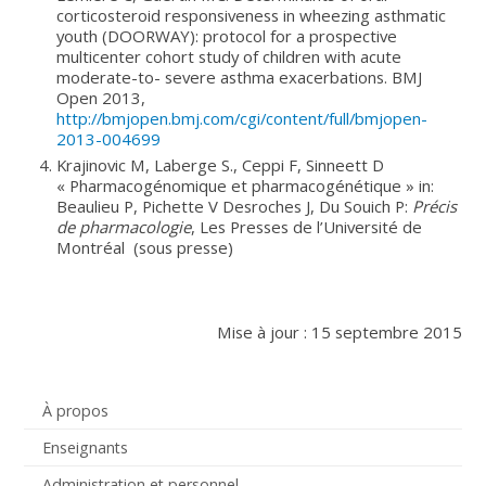
corticosteroid responsiveness in wheezing asthmatic
youth (DOORWAY): protocol for a prospective
multicenter cohort study of children with acute
moderate-to- severe asthma exacerbations. BMJ
Open 2013,
http://bmjopen.bmj.com/cgi/content/full/bmjopen-
2013-004699
Krajinovic M, Laberge S., Ceppi F, Sinneett D
« Pharmacogénomique et pharmacogénétique » in:
Beaulieu P, Pichette V Desroches J, Du Souich P:
Précis
de pharmacologie
, Les Presses de l’Université de
Montréal (sous presse)
Mise à jour : 15 septembre 2015
À propos
Enseignants
Administration et personnel