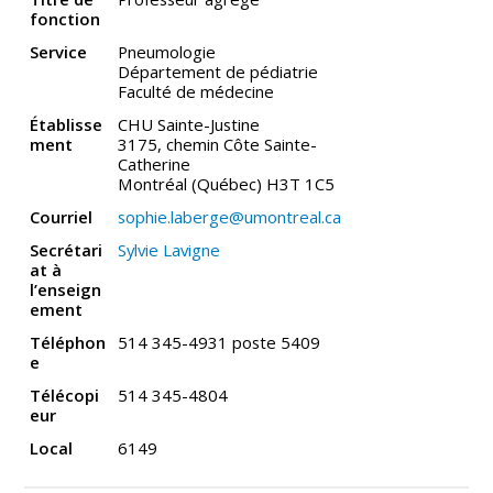
fonction
Service
Pneumologie
Département de pédiatrie
Faculté de médecine
Établisse
CHU Sainte-Justine
ment
3175, chemin Côte Sainte-
Catherine
Montréal (Québec) H3T 1C5
Courriel
sophie.laberge@umontreal.ca
Secrétari
Sylvie Lavigne
at à
l’enseign
ement
Téléphon
514 345-4931 poste 5409
e
Télécopi
514 345-4804
eur
Local
6149