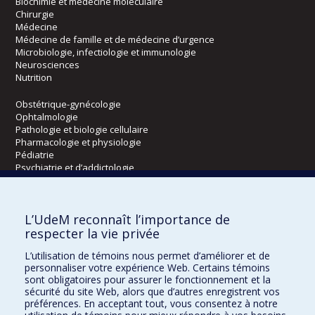
Biochimie et médecine moléculaire
Chirurgie
Médecine
Médecine de famille et de médecine d’urgence
Microbiologie, infectiologie et immunologie
Neurosciences
Nutrition
Obstétrique-gynécologie
Ophtalmologie
Pathologie et biologie cellulaire
Pharmacologie et physiologie
Pédiatrie
Psychiatrie et d’addictologie
Radiologie, radio-oncologie et médecine nucléaire
L’UdeM reconnaît l’importance de
Écoles
respecter la vie privée
Kinésiologie et des sciences de l’activité physique
L’utilisation de témoins nous permet d’améliorer et de
Orthophonie et audiologie
personnaliser votre expérience Web. Certains témoins
Réadaptation
sont obligatoires pour assurer le fonctionnement et la
sécurité du site Web, alors que d’autres enregistrent vos
préférences. En acceptant tout, vous consentez à notre
Directions