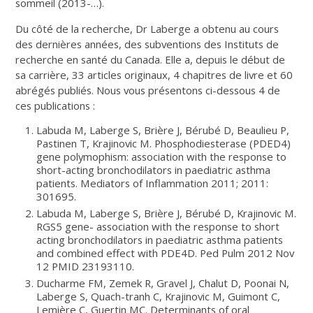
sommeil (2013-…).
Du côté de la recherche, Dr Laberge a obtenu au cours
des dernières années, des subventions des Instituts de
recherche en santé du Canada. Elle a, depuis le début de
sa carrière, 33 articles originaux, 4 chapitres de livre et 60
abrégés publiés. Nous vous présentons ci-dessous 4 de
ces publications :
Labuda M, Laberge S, Brière J, Bérubé D, Beaulieu P,
Pastinen T, Krajinovic M. Phosphodiesterase (PDED4)
gene polymophism: association with the response to
short-acting bronchodilators in paediatric asthma
patients. Mediators of Inflammation 2011; 2011:
301695.
Labuda M, Laberge S, Brière J, Bérubé D, Krajinovic M.
RGS5 gene- association with the response to short
acting bronchodilators in paediatric asthma patients
and combined effect with PDE4D. Ped Pulm 2012 Nov
12 PMID 23193110.
Ducharme FM, Zemek R, Gravel J, Chalut D, Poonai N,
Laberge S, Quach-tranh C, Krajinovic M, Guimont C,
Lemière C, Guertin MC. Determinants of oral