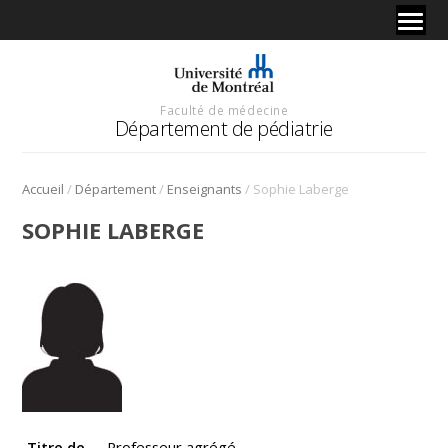
Faculté de médecine
Département de pédiatrie
/
/
/
Accueil
Département
Enseignants
Sophie Laberge
SOPHIE LABERGE
Titre de
Professeur agrégé