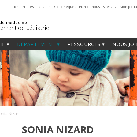
Répertoires
Facultés
Bibliothèques
Plan campus
Sites A-Z
Mon porta
 de médecine
ement de pédiatrie
HE
DÉPARTEMENT
RESSOURCES
NOUS JO
onia Nizard
SONIA NIZARD