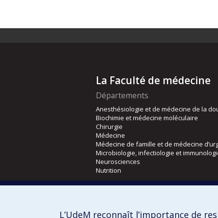
La Faculté de médecine
Départements
Anesthésiologie et de médecine de la do
Biochimie et médecine moléculaire
Chirurgie
Médecine
Médecine de famille et de médecine d’ur
Microbiologie, infectiologie et immunolog
Neurosciences
Nutrition
Écoles
Kinésiologie et des sciences de l’activité
L’UdeM reconnaît l’importance de resp
Orthophonie et audiologie