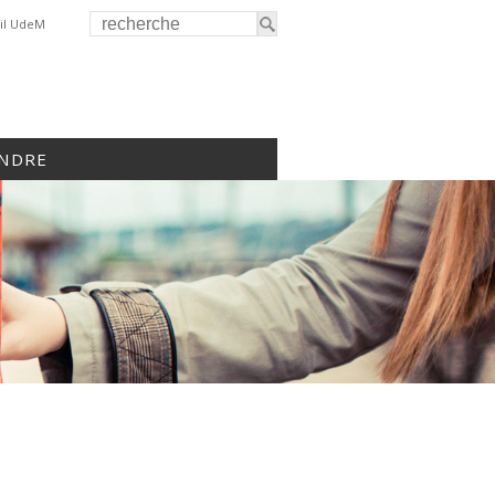
il UdeM
INDRE