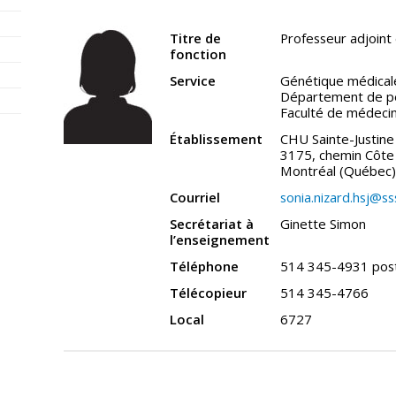
Titre de
Professeur adjoint 
fonction
Service
Génétique médical
Département de pé
Faculté de médeci
Établissement
CHU Sainte-Justine
3175, chemin Côte 
Montréal (Québec
Courriel
sonia.nizard.hsj@ss
Secrétariat à
Ginette Simon
l’enseignement
Téléphone
514 345-4931 pos
Télécopieur
514 345-4766
Local
6727