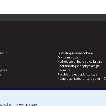
uleur
Obstétrique-gynécologie
Ophtalmologie
Pathologie et biologie cellulaire
Pharmacologie et physiologie
gence
Pédiatrie
ie
Psychiatrie et d’addictologie
Radiologie, radio-oncologie et mé
Directions
 physique
DPC
ecter la vie privée
CPASS