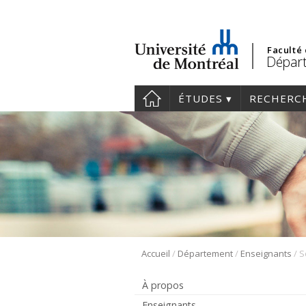
Faculté
Départ
ÉTUDES
RECHERC
/
/
/
Accueil
Département
Enseignants
S
À propos
Enseignants