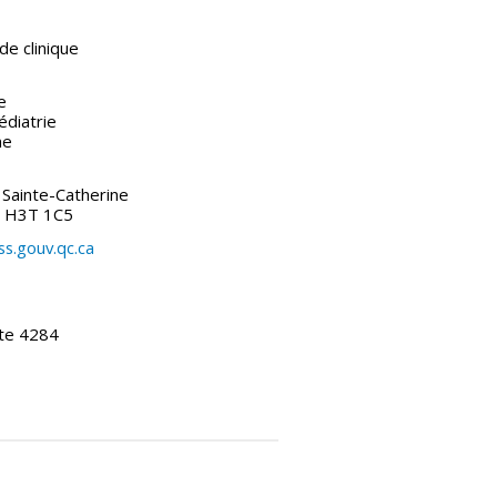
de clinique
e
diatrie
ne
Sainte-Catherine
) H3T 1C5
ss.gouv.qc.ca
te 4284