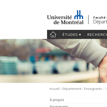
Faculté
Départ
ÉTUDES
RECHERC
/
/
/
Accueil
Département
Enseignants
S
À propos
Enseignants