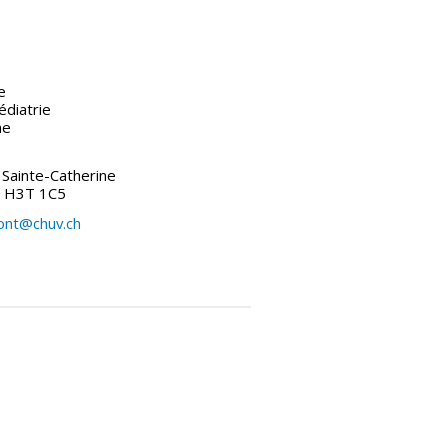
e
diatrie
ne
Sainte-Catherine
) H3T 1C5
ont@chuv.ch