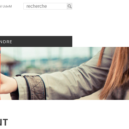
il UdeM
INDRE
NT