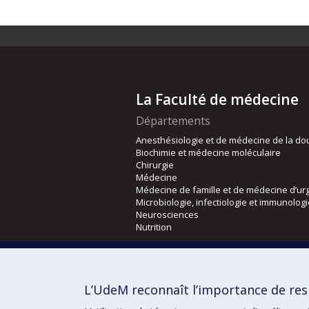
La Faculté de médecine
Départements
Anesthésiologie et de médecine de la do
Biochimie et médecine moléculaire
Chirurgie
Médecine
Médecine de famille et de médecine d’ur
Microbiologie, infectiologie et immunolog
Neurosciences
Nutrition
Écoles
Kinésiologie et des sciences de l’activité
L’UdeM reconnaît l’importance de resp
Orthophonie et audiologie
Réadaptation