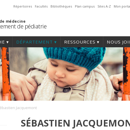
Répertoires
Facultés
Bibliothèques
Plan campus
Sites A-Z
Mon porta
 de médecine
ement de pédiatrie
HE
DÉPARTEMENT
RESSOURCES
NOUS JO
ébastien Jacquemont
SÉBASTIEN JACQUEMO