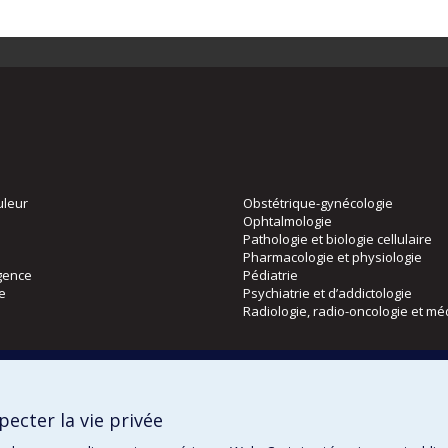
uleur
Obstétrique-gynécologie
Ophtalmologie
Pathologie et biologie cellulaire
Pharmacologie et physiologie
gence
Pédiatrie
ie
Psychiatrie et d’addictologie
Radiologie, radio-oncologie et mé
Directions
 physique
DPC
ecter la vie privée
CPASS
Éthique clinique