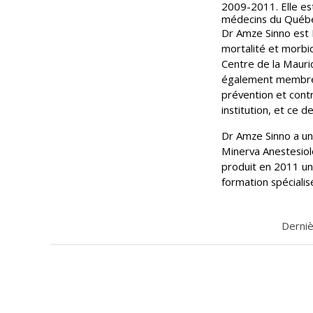
2009-2011. Elle e
médecins du Québe
Dr Amze Sinno est
mortalité et morbid
Centre de la Mauric
également membre
prévention et cont
institution, et ce d
Dr Amze Sinno a une
Minerva Anestesiol
produit en 2011 un
formation spécialis
Derniè