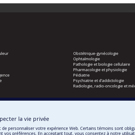
uleur
Obstétrique-gynécologie
Ophtalmologie
Pathologie et biologie cellulaire
Pharmacologie et physiologie
gence
Pédiatrie
ie
Psychiatrie et d’addictologie
Radiologie, radio-oncologie et mé
Directions
 physique
DPC
ecter la vie privée
CPASS
Éthique clinique
t de personnaliser votre expérience Web. Certains témoins sont oblig
ent vos préférences. En acceptant tout, vous consentez à notre utili