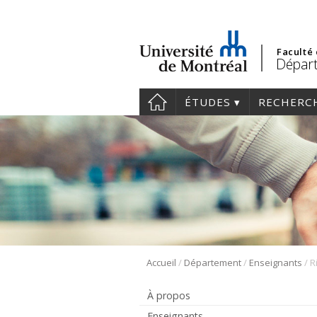
Faculté
Départ
ÉTUDES
RECHERC
/
/
/
Accueil
Département
Enseignants
R
À propos
Enseignants