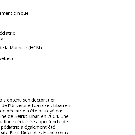
ement clinique
diatrie
ne
de la Mauricie (HCM)
uébec)
o a obtenu son doctorat en
e l’Université libanaise , Liban en
de pédiatrie a été octroyé par
caine de Beirut-Liban en 2004. Une
mation spécialisée approfondie de
 pédiatrie a également été
sité Paris Diderot 7, France entre