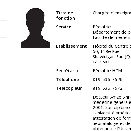
Titre de
Chargée d’enseign
fonction
Service
Pédiatrie
Département de pé
Faculté de médeci
Établissement
Hôpital du Centre 
50, 119e Rue
Shawinigan-Sud (Q
G9P 5K1
Secrétariat
Pédiatrie HCM
Téléphone
819-536-7526
Télécopieur
819-536-7572
Docteur Amze Sinn
médecine générale d
2001. Son diplôme 
l’Université améri
attestation de for
néonatalogie et de
obtenue de l’Univer