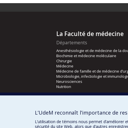
La Faculté de médecine
Départements
Anesthésiologie et de médecine de la do
Biochimie et médecine moléculaire
Chirurgie
Médecine
Médecine de famille et de médecine d’ur
Microbiologie, infectiologie et immunolog
Neurosciences
Nutrition
Écoles
Kinésiologie et des sciences de l’activité
L’UdeM reconnaît l’importance de resp
Orthophonie et audiologie
Réadaptation
L’utilisation de témoins nous permet d’améliorer e
sécurité du site Web, alors que d’autres enregistr