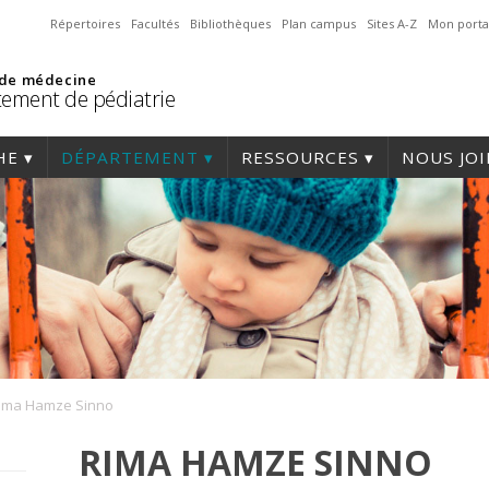
Répertoires
Facultés
Bibliothèques
Plan campus
Sites A-Z
Mon porta
 de médecine
ement de pédiatrie
HE
DÉPARTEMENT
RESSOURCES
NOUS JO
ima Hamze Sinno
RIMA HAMZE SINNO