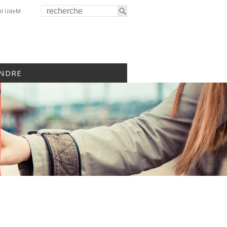
il UdeM
INDRE