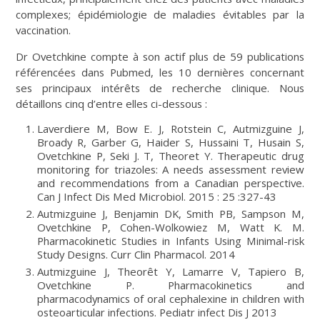
complexes; épidémiologie de maladies évitables par la
vaccination.
Dr Ovetchkine compte à son actif plus de 59 publications
référencées dans Pubmed, les 10 dernières concernant
ses principaux intérêts de recherche clinique. Nous
détaillons cinq d’entre elles ci-dessous :
Laverdiere M, Bow E. J, Rotstein C, Autmizguine J,
Broady R, Garber G, Haider S, Hussaini T, Husain S,
Ovetchkine P, Seki J. T, Theoret Y. Therapeutic drug
monitoring for triazoles: A needs assessment review
and recommendations from a Canadian perspective.
Can J Infect Dis Med Microbiol. 2015 : 25 :327-43
Autmizguine J, Benjamin DK, Smith PB, Sampson M,
Ovetchkine P, Cohen-Wolkowiez M, Watt K. M.
Pharmacokinetic Studies in Infants Using Minimal-risk
Study Designs. Curr Clin Pharmacol. 2014
Autmizguine J, Theorêt Y, Lamarre V, Tapiero B,
Ovetchkine P. Pharmacokinetics and
pharmacodynamics of oral cephalexine in children with
osteoarticular infections. Pediatr infect Dis J 2013