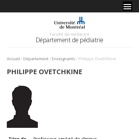
Faculté de médecine
Département de pédiatrie
/
/
/
Accueil
Département
Enseignants
Philippe Ovetchkine
PHILIPPE OVETCHKINE
Titre de
Professeur agrégé de clinique