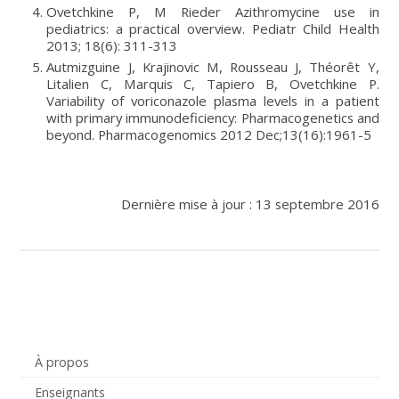
Ovetchkine P, M Rieder Azithromycine use in
pediatrics: a practical overview. Pediatr Child Health
2013; 18(6): 311-313
Autmizguine J, Krajinovic M, Rousseau J, Théorêt Y,
Litalien C, Marquis C, Tapiero B, Ovetchkine P.
Variability of voriconazole plasma levels in a patient
with primary immunodeficiency: Pharmacogenetics and
beyond. Pharmacogenomics 2012 Dec;13(16):1961-5
Dernière mise à jour : 13 septembre 2016
À propos
Enseignants