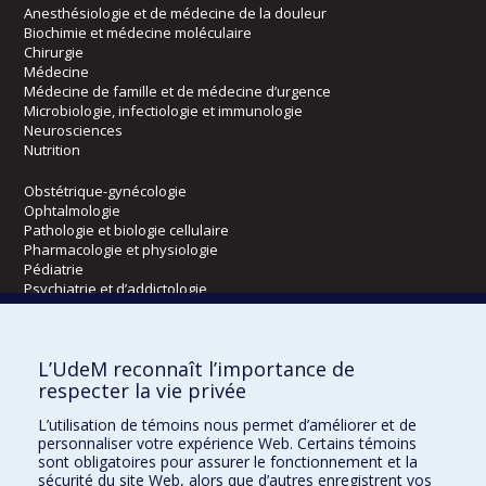
Anesthésiologie et de médecine de la douleur
Biochimie et médecine moléculaire
Chirurgie
Médecine
Médecine de famille et de médecine d’urgence
Microbiologie, infectiologie et immunologie
Neurosciences
Nutrition
Obstétrique-gynécologie
Ophtalmologie
Pathologie et biologie cellulaire
Pharmacologie et physiologie
Pédiatrie
Psychiatrie et d’addictologie
Radiologie, radio-oncologie et médecine nucléaire
L’UdeM reconnaît l’importance de
Écoles
respecter la vie privée
Kinésiologie et des sciences de l’activité physique
L’utilisation de témoins nous permet d’améliorer et de
Orthophonie et audiologie
personnaliser votre expérience Web. Certains témoins
Réadaptation
sont obligatoires pour assurer le fonctionnement et la
sécurité du site Web, alors que d’autres enregistrent vos