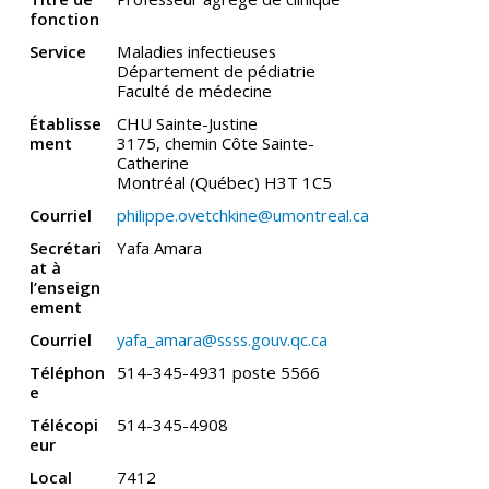
fonction
Service
Maladies infectieuses
Département de pédiatrie
Faculté de médecine
Établisse
CHU Sainte-Justine
ment
3175, chemin Côte Sainte-
Catherine
Montréal (Québec) H3T 1C5
Courriel
philippe.ovetchkine@umontreal.ca
Secrétari
Yafa Amara
at à
l’enseign
ement
Courriel
yafa_amara@ssss.gouv.qc.ca
Téléphon
514-345-4931 poste 5566
e
Télécopi
514-345-4908
eur
Local
7412