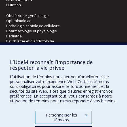
Nutrition
Obstétrique-gynécologie
Ophtalmologie
Pathologie et biologie cellulaire
Pharmacologie et physiologie
Pédiatrie
Psychiatrie et d’addictologie
Radiologie, radio-oncologie et médecine nucléaire
L’UdeM reconnaît l’importance de
Écoles
respecter la vie privée
Kinésiologie et des sciences de l’activité physique
L’utilisation de témoins nous permet d’améliorer et de
Orthophonie et audiologie
personnaliser votre expérience Web. Certains témoins
Réadaptation
sont obligatoires pour assurer le fonctionnement et la
sécurité du site Web, alors que d’autres enregistrent vos
préférences. En acceptant tout, vous consentez à notre
Directions
utilisation de témoins pour mieux répondre à vos besoins.
DPC
CPASS
Personnaliser les
>
Éthique clinique
témoins