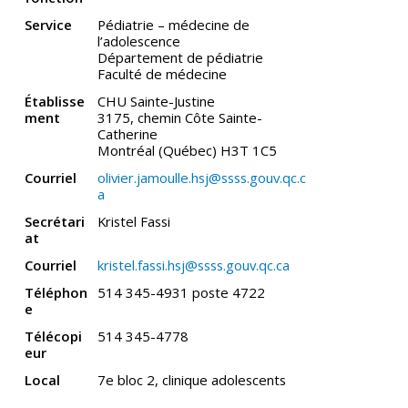
Service
Pédiatrie – médecine de
l’adolescence
Département de pédiatrie
Faculté de médecine
Établisse
CHU Sainte-Justine
ment
3175, chemin Côte Sainte-
Catherine
Montréal (Québec) H3T 1C5
Courriel
olivier.jamoulle.hsj@ssss.gouv.qc.c
a
Secrétari
Kristel Fassi
at
Courriel
kristel.fassi.hsj@ssss.gouv.qc.ca
Téléphon
514 345-4931 poste 4722
e
Télécopi
514 345-4778
eur
Local
7e bloc 2, clinique adolescents