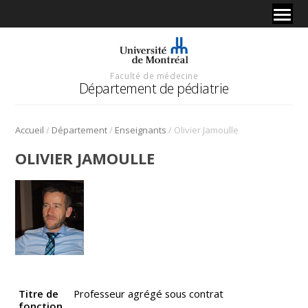
Faculté de médecine
Département de pédiatrie
/
/
/
Accueil
Département
Enseignants
Olivier Jamoulle
OLIVIER JAMOULLE
Titre de
Professeur agrégé sous contrat
fonction