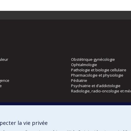
uleur
Obstétrique-gynécologie
Ophtalmologie
Pathologie et biologie cellulaire
Pharmacologie et physiologie
gence
Pédiatrie
ie
Psychiatrie et d’addictologie
Radiologie, radio-oncologie et mé
Directions
 physique
DPC
ecter la vie privée
CPASS
Éthique clinique