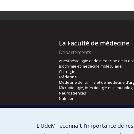
La Faculté de médecine
Départements
Anesthésiologie et de médecine de la do
Biochimie et médecine moléculaire
Chirurgie
Médecine
Médecine de famille et de médecine d’ur
Microbiologie, infectiologie et immunolog
Neurosciences
Nutrition
Écoles
Kinésiologie et des sciences de l’activité
L’UdeM reconnaît l’importance de resp
Orthophonie et audiologie
Réadaptation