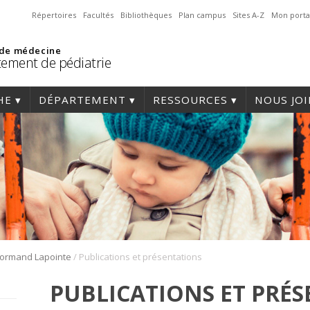
Répertoires
Facultés
Bibliothèques
Plan campus
Sites A-Z
Mon porta
 de médecine
ement de pédiatrie
HE
DÉPARTEMENT
RESSOURCES
NOUS JO
/
ormand Lapointe
Publications et présentations
PUBLICATIONS ET PRÉ