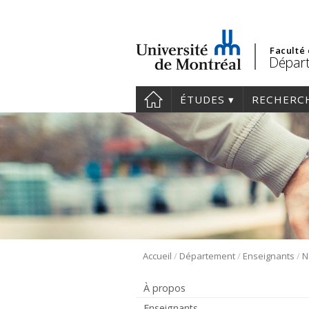
Faculté
Départ
ÉTUDES
RECHERC
/
/
/
Accueil
Département
Enseignants
N
À propos
Enseignants