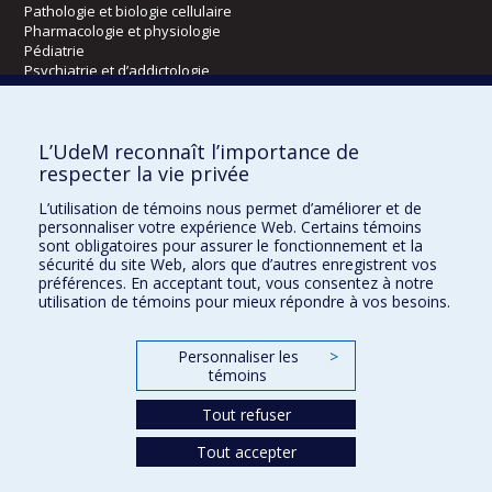
Pathologie et biologie cellulaire
Pharmacologie et physiologie
Pédiatrie
Psychiatrie et d’addictologie
Radiologie, radio-oncologie et médecine nucléaire
L’UdeM reconnaît l’importance de
Écoles
respecter la vie privée
Kinésiologie et des sciences de l’activité physique
L’utilisation de témoins nous permet d’améliorer et de
Orthophonie et audiologie
personnaliser votre expérience Web. Certains témoins
Réadaptation
sont obligatoires pour assurer le fonctionnement et la
sécurité du site Web, alors que d’autres enregistrent vos
préférences. En acceptant tout, vous consentez à notre
Directions
utilisation de témoins pour mieux répondre à vos besoins.
DPC
CPASS
Personnaliser les
>
Éthique clinique
témoins
Tout refuser
Tout accepter