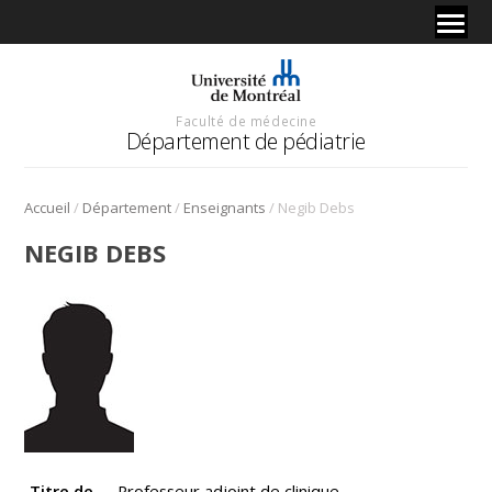
Faculté de médecine
Département de pédiatrie
/
/
/
Accueil
Département
Enseignants
Negib Debs
NEGIB DEBS
Titre de
Professeur adjoint de clinique