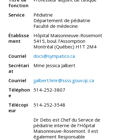
fonction
Service
Pédiatrie
Département de pédiatrie
Faculté de médecine
Établisse
Hôpital Maisonneuve-Rosemont
ment
5415, boul. l’Assomption
Montréal (Québec) H1T 2M4
Courriel
docs@sympatico.ca
Secrétari
Mme Jessica Jalbert
at
Courriel
jjalbert.hmr@ssss.gouv.qc.ca
Téléphon
514-252-3807
e
Télécopi
514-252-3548
eur
Dr Debs est Chef du Service de
pédiatrie interne de l’Hôpital
Maisonneuve-Rosemont. Il est
également Responsable