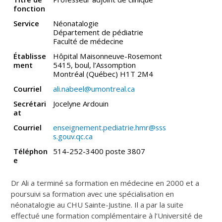
fonction
Service
Néonatalogie
Département de pédiatrie
Faculté de médecine
Établisse
Hôpital Maisonneuve-Rosemont
ment
5415, boul, l’Assomption
Montréal (Québec) H1T 2M4
Courriel
ali.nabeel@umontreal.ca
Secrétari
Jocelyne Ardouin
at
Courriel
enseignement.pediatrie.hmr@sss
s.gouv.qc.ca
Téléphon
514-252-3400 poste 3807
e
Dr Ali a terminé sa formation en médecine en 2000 et a
poursuivi sa formation avec une spécialisation en
néonatalogie au CHU Sainte-Justine. Il a par la suite
effectué une formation complémentaire à l’Université de