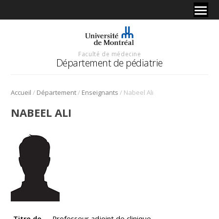
Faculté de médecine
Département de pédiatrie
/
/
/
Accueil
Département
Enseignants
Nabeel Ali
NABEEL ALI
Titre de
Professeur adjoint de clinique