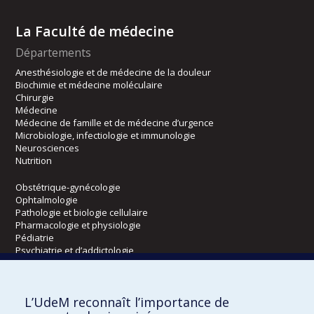
La Faculté de médecine
Départements
Anesthésiologie et de médecine de la douleur
Biochimie et médecine moléculaire
Chirurgie
Médecine
Médecine de famille et de médecine d’urgence
Microbiologie, infectiologie et immunologie
Neurosciences
Nutrition
Obstétrique-gynécologie
Ophtalmologie
Pathologie et biologie cellulaire
Pharmacologie et physiologie
Pédiatrie
Psychiatrie et d’addictologie
Radiologie, radio-oncologie et médecine nucléaire
L’UdeM reconnaît l’importance de
Écoles