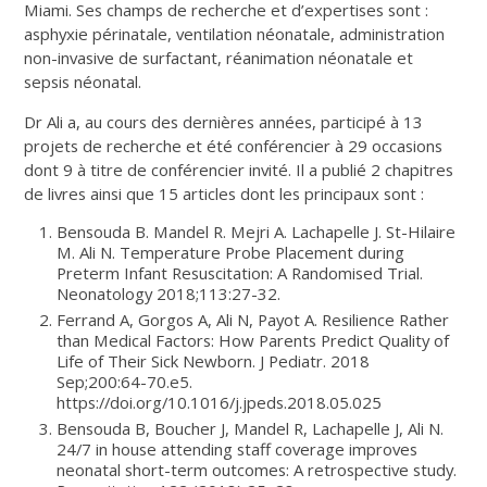
Miami. Ses champs de recherche et d’expertises sont :
asphyxie périnatale, ventilation néonatale, administration
non-invasive de surfactant, réanimation néonatale et
sepsis néonatal.
Dr Ali a, au cours des dernières années, participé à 13
projets de recherche et été conférencier à 29 occasions
dont 9 à titre de conférencier invité. Il a publié 2 chapitres
de livres ainsi que 15 articles dont les principaux sont :
Bensouda B. Mandel R. Mejri A. Lachapelle J. St-Hilaire
M. Ali N. Temperature Probe Placement during
Preterm Infant Resuscitation: A Randomised Trial.
Neonatology 2018;113:27-32.
Ferrand A, Gorgos A, Ali N, Payot A. Resilience Rather
than Medical Factors: How Parents Predict Quality of
Life of Their Sick Newborn. J Pediatr. 2018
Sep;200:64-70.e5.
https://doi.org/10.1016/j.jpeds.2018.05.025
Bensouda B, Boucher J, Mandel R, Lachapelle J, Ali N.
24/7 in house attending staff coverage improves
neonatal short-term outcomes: A retrospective study.