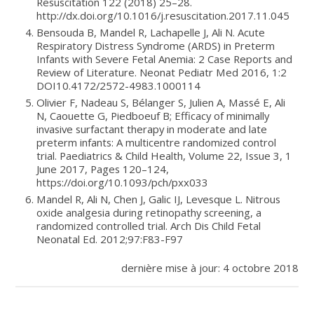
Resuscitation 122 (2018) 25–28.
http://dx.doi.org/10.1016/j.resuscitation.2017.11.045
Bensouda B, Mandel R, Lachapelle J, Ali N. Acute
Respiratory Distress Syndrome (ARDS) in Preterm
Infants with Severe Fetal Anemia: 2 Case Reports and
Review of Literature. Neonat Pediatr Med 2016, 1:2
DOI10.4172/2572-4983.1000114
Olivier F, Nadeau S, Bélanger S, Julien A, Massé E, Ali
N, Caouette G, Piedboeuf B; Efficacy of minimally
invasive surfactant therapy in moderate and late
preterm infants: A multicentre randomized control
trial. Paediatrics & Child Health, Volume 22, Issue 3, 1
June 2017, Pages 120–124,
https://doi.org/10.1093/pch/pxx033
Mandel R, Ali N, Chen J, Galic IJ, Levesque L. Nitrous
oxide analgesia during retinopathy screening, a
randomized controlled trial. Arch Dis Child Fetal
Neonatal Ed. 2012;97:F83-F97
dernière mise à jour: 4 octobre 2018