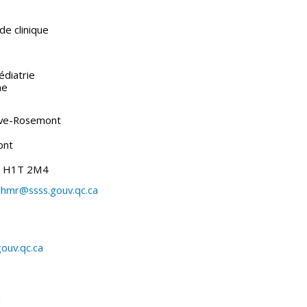
de clinique
diatrie
ne
uve-Rosemont
ont
) H1T 2M4
hmr@ssss.gouv.qc.ca
gouv.qc.ca
1