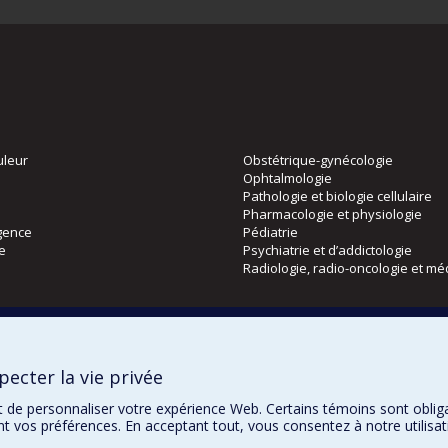
uleur
Obstétrique-gynécologie
Ophtalmologie
Pathologie et biologie cellulaire
Pharmacologie et physiologie
gence
Pédiatrie
ie
Psychiatrie et d’addictologie
Radiologie, radio-oncologie et mé
Directions
 physique
DPC
ecter la vie privée
CPASS
Éthique clinique
t de personnaliser votre expérience Web. Certains témoins sont oblig
ent vos préférences. En acceptant tout, vous consentez à notre utili