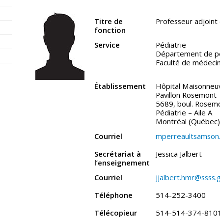
Titre de
Professeur adjoint 
fonction
Service
Pédiatrie
Département de pé
Faculté de médeci
Établissement
Hôpital Maisonne
Pavillon Rosemont
5689, boul. Rosem
Pédiatrie – Aile A
Montréal (Québec
Courriel
mperreaultsamson.
Secrétariat à
Jessica Jalbert
l’enseignement
Courriel
jjalbert.hmr@ssss.
Téléphone
514-252-3400
Télécopieur
514-514-374-810