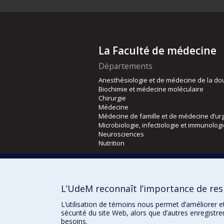
La Faculté de médecine
Départements
Anesthésiologie et de médecine de la do
Biochimie et médecine moléculaire
Chirurgie
Médecine
Médecine de famille et de médecine d’ur
Microbiologie, infectiologie et immunolog
Neurosciences
Nutrition
Écoles
Kinésiologie et des sciences de l’activité
L’UdeM reconnaît l’importance de resp
Orthophonie et audiologie
Réadaptation
L’utilisation de témoins nous permet d’améliorer e
sécurité du site Web, alors que d’autres enregistr
besoins.