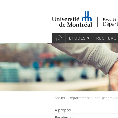
Faculté
Départ
ÉTUDES
RECHERC
/
/
/
Accueil
Département
Enseignants
M
À propos
Enseignants