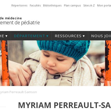
Répertoires
Facultés
Bibliothèques
Plan campus
Sites A-Z
Mon porta
 de médecine
ement de pédiatrie
HE
DÉPARTEMENT
RESSOURCES
NOUS JO
yriam Perreault-Samson
MYRIAM PERREAULT-S