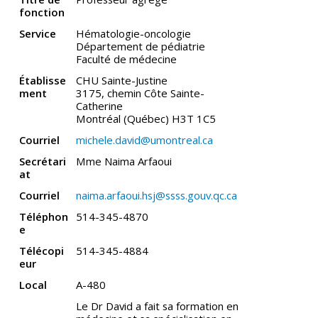
fonction
Service
Hématologie-oncologie
Département de pédiatrie
Faculté de médecine
Établisse
CHU Sainte-Justine
ment
3175, chemin Côte Sainte-
Catherine
Montréal (Québec) H3T 1C5
Courriel
michele.david@umontreal.ca
Secrétari
Mme Naima Arfaoui
at
Courriel
naima.arfaoui.hsj@ssss.gouv.qc.ca
Téléphon
514-345-4870
e
Télécopi
514-345-4884
eur
Local
A-480
Le Dr David a fait sa formation en