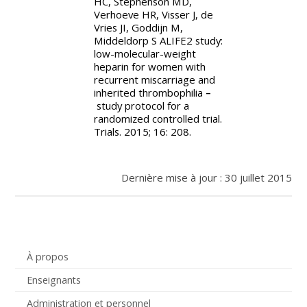
HC, Stephenson MD,
Verhoeve HR, Visser J, de
Vries JI, Goddijn M,
Middeldorp S
ALIFE2 study:
low-molecular-weight
heparin for women with
recurrent miscarriage and
inherited thrombophilia
–
study protocol for a
randomized controlled trial
.
Trials. 2015; 16: 208.
Dernière mise à jour : 30 juillet 2015
À propos
Enseignants
Administration et personnel