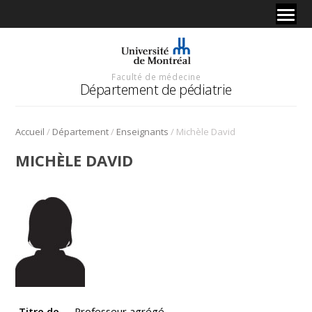
Faculté de médecine
Département de pédiatrie
/
/
/
Accueil
Département
Enseignants
Michèle David
MICHÈLE DAVID
Titre de
Professeur agrégé