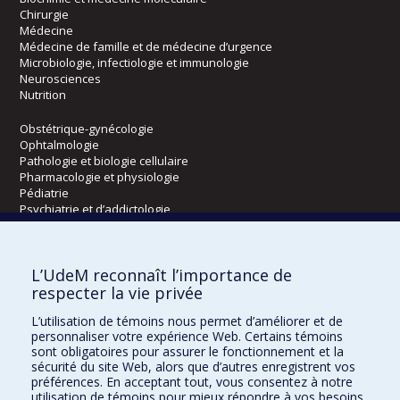
Chirurgie
Médecine
Médecine de famille et de médecine d’urgence
Microbiologie, infectiologie et immunologie
Neurosciences
Nutrition
Obstétrique-gynécologie
Ophtalmologie
Pathologie et biologie cellulaire
Pharmacologie et physiologie
Pédiatrie
Psychiatrie et d’addictologie
Radiologie, radio-oncologie et médecine nucléaire
L’UdeM reconnaît l’importance de
Écoles
respecter la vie privée
Kinésiologie et des sciences de l’activité physique
L’utilisation de témoins nous permet d’améliorer et de
Orthophonie et audiologie
personnaliser votre expérience Web. Certains témoins
Réadaptation
sont obligatoires pour assurer le fonctionnement et la
sécurité du site Web, alors que d’autres enregistrent vos
préférences. En acceptant tout, vous consentez à notre
Directions
utilisation de témoins pour mieux répondre à vos besoins.