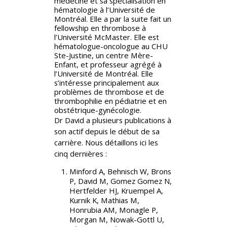
médecine et sa spécialisation en
hématologie à l’Université de
Montréal. Elle a par la suite fait un
fellowship en thrombose à
l’Université McMaster. Elle est
hématologue-oncologue au CHU
Ste-Justine, un centre Mère-
Enfant, et professeur agrégé à
l’Université de Montréal. Elle
s’intéresse principalement aux
problèmes de thrombose et de
thrombophilie en pédiatrie et en
obstétrique-gynécologie.
Dr David a plusieurs publications à
son actif depuis le début de sa
carrière. Nous détaillons ici les
cinq dernières :
Minford A, Behnisch W, Brons
P, David M, Gomez Gomez N,
Hertfelder HJ, Kruempel A,
Kurnik K, Mathias M,
Honrubia AM, Monagle P,
Morgan M, Nowak-Gottl U,