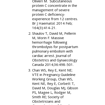
Olivieri M. Subcutaneous
protein C concentrate in the
management of severe
protein C deficiency-
experience from 12 centres.
Br J Haematol. 2014 Feb;
164(3):414-21.
Shaulov T, David M, Pellerin
M, Morin F. Massive
hemorrhage following
thrombolysis for postpartum
pulmonary embolism with
cardiac arrest. Journal of
Obstetrics and Gynaecology
Canada 2014;36:498-501.
Chan WS, Rey E, Kent NE;
VTE in Pregnancy Guideline
Working Group, Chan WS,
Kent NE, Rey E, Corbett T,
David M, Douglas MJ, Gibson
PS, Magee L, Rodger M,
Smith RE; Society of
Obstetricians and