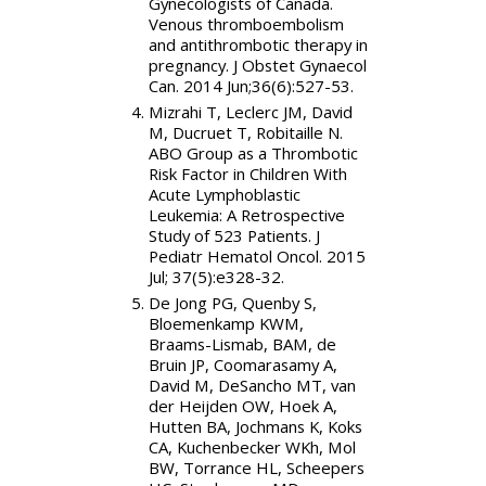
Gynecologists of Canada.
Venous thromboembolism
and antithrombotic therapy in
pregnancy.
J Obstet Gynaecol
Can
. 2014 Jun;36(6):527-53.
Mizrahi T, Leclerc JM, David
M, Ducruet T, Robitaille N.
ABO Group as a Thrombotic
Risk Factor in Children With
Acute Lymphoblastic
Leukemia: A Retrospective
Study of 523 Patients.
J
Pediatr Hematol Oncol
. 2015
Jul; 37(5):e328-32.
De Jong PG, Quenby S,
Bloemenkamp KWM,
Braams-Lismab, BAM, de
Bruin JP, Coomarasamy A,
David M, DeSancho MT, van
der Heijden OW,
Hoek A,
Hutten BA, Jochmans K, Koks
CA, Kuchenbecker WKh, Mol
BW, Torrance HL, Scheepers