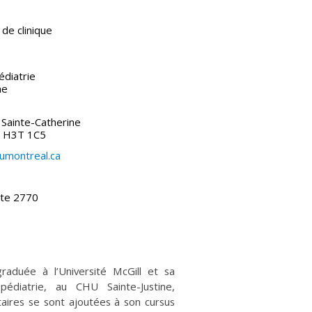
de clinique
diatrie
ne
Sainte-Catherine
) H3T 1C5
umontreal.ca
te 2770
raduée à l’Université McGill et sa
pédiatrie, au CHU Sainte-Justine,
aires se sont ajoutées à son cursus