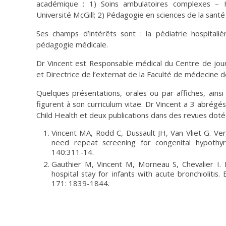
académique : 1) Soins ambulatoires complexes – 
Université McGill; 2) Pédagogie en sciences de la santé –
Ses champs d’intérêts sont : la pédiatrie hospitali
pédagogie médicale.
Dr Vincent est Responsable médical du Centre de jour
et Directrice de l’externat de la Faculté de médecine d
Quelques présentations, orales ou par affiches, ainsi
figurent à son curriculum vitae. Dr Vincent a 3 abrégés
Child Health et deux publications dans des revues doté
Vincent MA, Rodd C, Dussault JH, Van Vliet G. Ve
need repeat screening for congenital hypothyro
140:311-14.
Gauthier M, Vincent M, Morneau S, Chevalier I
hospital stay for infants with acute bronchiolitis.
171: 1839-1844.