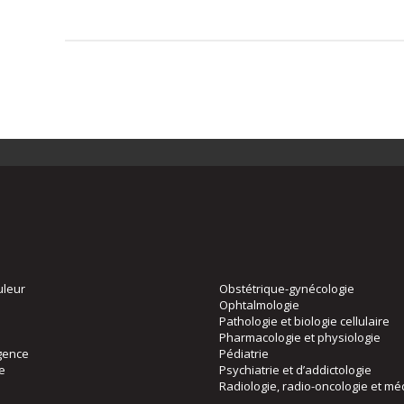
uleur
Obstétrique-gynécologie
Ophtalmologie
Pathologie et biologie cellulaire
Pharmacologie et physiologie
gence
Pédiatrie
ie
Psychiatrie et d’addictologie
Radiologie, radio-oncologie et mé