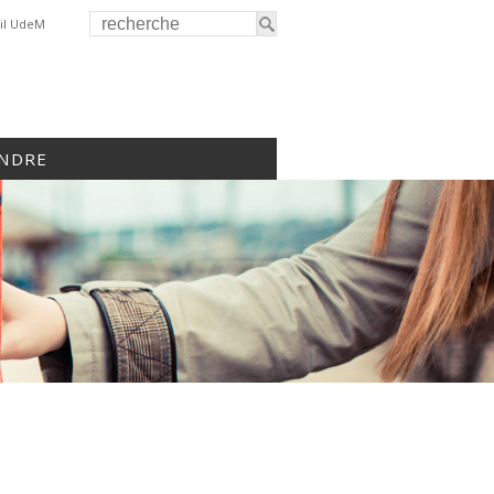
il UdeM
INDRE