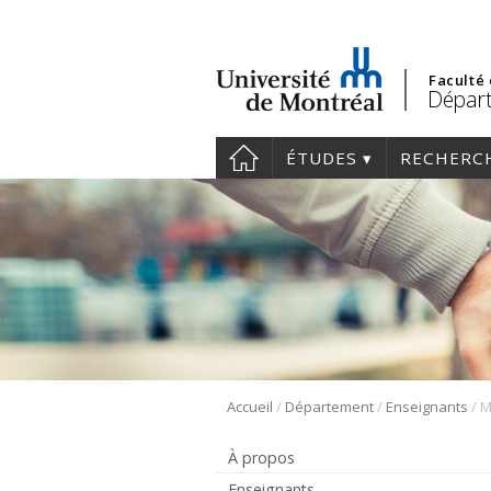
Faculté
Départ
ÉTUDES
RECHERC
/
/
/
Accueil
Département
Enseignants
M
À propos
Enseignants