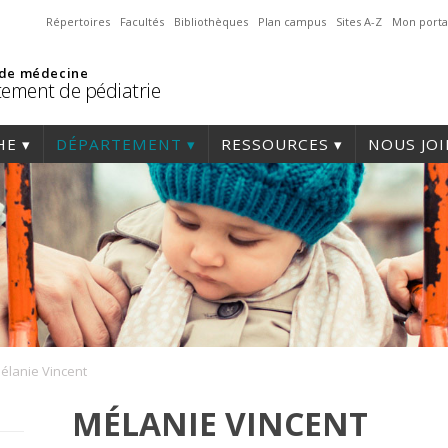
Répertoires
Facultés
Bibliothèques
Plan campus
Sites A-Z
Mon porta
 de médecine
ement de pédiatrie
HE
DÉPARTEMENT
RESSOURCES
NOUS JO
élanie Vincent
MÉLANIE VINCENT