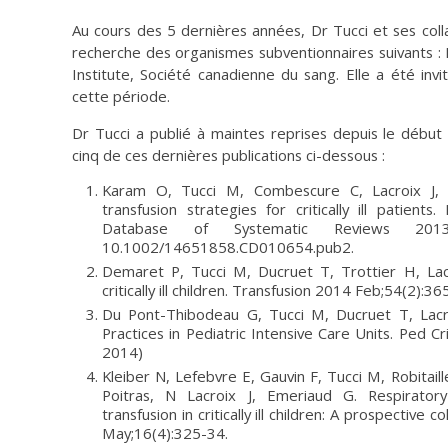
Au cours des 5 dernières années, Dr Tucci et ses col
recherche des organismes subventionnaires suivants :
Institute, Société canadienne du sang. Elle a été inv
cette période.
Dr Tucci a publié à maintes reprises depuis le début 
cinq de ces dernières publications ci-dessous :
Karam O, Tucci M, Combescure C, Lacroix J,
transfusion strategies for critically ill patien
Database of Systematic Reviews 201
10.1002/14651858.CD010654.pub2.
Demaret P, Tucci M, Ducruet T, Trottier H, Lacro
critically ill children. Transfusion 2014 Feb;54(2):3
Du Pont-Thibodeau G, Tucci M, Ducruet T, Lacro
Practices in Pediatric Intensive Care Units. Ped 
2014)
Kleiber N, Lefebvre E, Gauvin F, Tucci M, Robitaill
Poitras, N Lacroix J, Emeriaud G. Respirator
transfusion in critically ill children: A prospectiv
May;16(4):325-34.