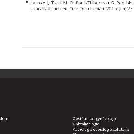
Lacroix J, Tucci M, DuPont-Thibodeau G. Red blood
critically ill children. Curr Opin Pediatr 2015: Jun; 2
uleur
Obstétrique-gynécologie
Ophtalmologie
Pathologie et biologie cellulaire