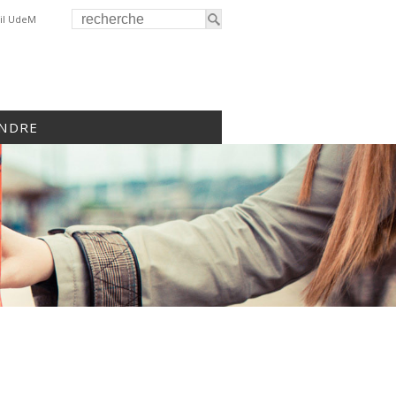
il UdeM
INDRE