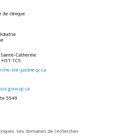
e de clinique
diatrie
ne
Sainte-Catherine
) H3T 1C5
rche-ste-justine.qc.ca
sss.gouv.qc.ca
te 5549
iatriques. Ses domaines de recherches