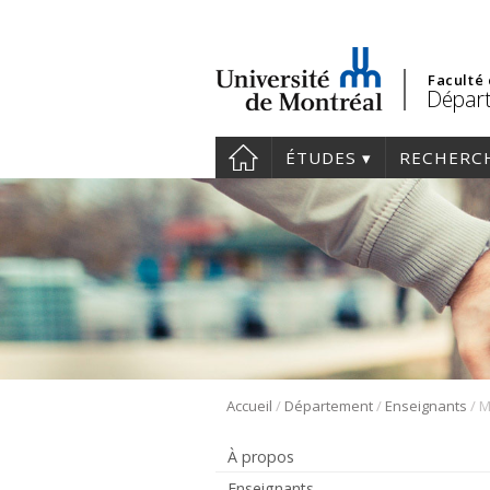
Faculté
Départ
ÉTUDES
RECHERC
/
/
/
Accueil
Département
Enseignants
M
À propos
Enseignants