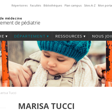
Répertoires
Facultés
Bibliothèques
Plan campus
Sites A-Z
Mon porta
 de médecine
ement de pédiatrie
HE
DÉPARTEMENT
RESSOURCES
NOUS JO
arisa Tucci
MARISA TUCCI