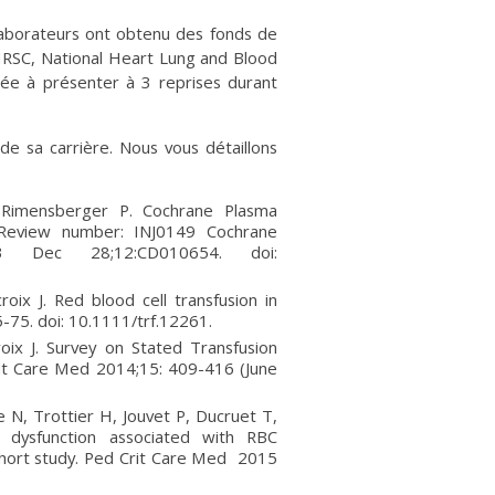
laborateurs ont obtenu des fonds de
 IRSC, National Heart Lung and Blood
itée à présenter à 3 reprises durant
de sa carrière. Nous vous détaillons
 Rimensberger P. Cochrane Plasma
ts. Review number: INJ0149 Cochrane
3 Dec 28;12:CD010654. doi:
ix J. Red blood cell transfusion in
65-75. doi: 10.1111/trf.12261.
ix J. Survey on Stated Transfusion
Crit Care Med 2014;15: 409-416 (June
e N, Trottier H, Jouvet P, Ducruet T,
y dysfunction associated with RBC
e cohort study. Ped Crit Care Med 2015