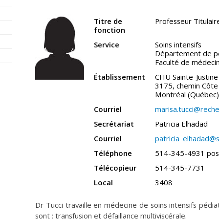
Titre de
Professeur Titulair
fonction
Service
Soins intensifs
Département de pé
Faculté de médeci
Établissement
CHU Sainte-Justine
3175, chemin Côte 
Montréal (Québec
Courriel
marisa.tucci@reche
Secrétariat
Patricia Elhadad
Courriel
patricia_elhadad@s
Téléphone
514-345-4931 pos
Télécopieur
514-345-7731
Local
3408
Dr Tucci travaille en médecine de soins intensifs péd
sont : transfusion et défaillance multiviscérale.