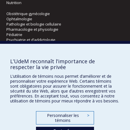
Nutrition
Obstétrique-gynécologie
Ophtalmologie
Pathologie et biologie cellulaire
Pharmacologie et physiologie
Pédiatrie
Psychiatrie et d’addictologie
Radiologie, radio-oncologie et médecine nucléaire
L’UdeM reconnaît l’importance de
Écoles
respecter la vie privée
Kinésiologie et des sciences de l’activité physique
L’utilisation de témoins nous permet d’améliorer et de
Orthophonie et audiologie
personnaliser votre expérience Web. Certains témoins
Réadaptation
sont obligatoires pour assurer le fonctionnement et la
sécurité du site Web, alors que d’autres enregistrent vos
préférences. En acceptant tout, vous consentez à notre
Directions
utilisation de témoins pour mieux répondre à vos besoins.
DPC
CPASS
Personnaliser les
>
Éthique clinique
témoins