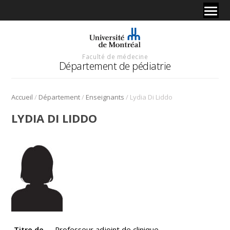
Faculté de médecine
Département de pédiatrie
/
/
/
Accueil
Département
Enseignants
Lydia Di Liddo
LYDIA DI LIDDO
Titre de
Professeur adjoint de clinique