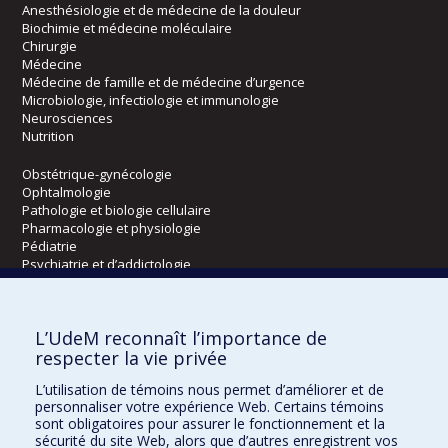
Anesthésiologie et de médecine de la douleur
Biochimie et médecine moléculaire
Chirurgie
Médecine
Médecine de famille et de médecine d’urgence
Microbiologie, infectiologie et immunologie
Neurosciences
Nutrition
Obstétrique-gynécologie
Ophtalmologie
Pathologie et biologie cellulaire
Pharmacologie et physiologie
Pédiatrie
Psychiatrie et d’addictologie
Radiologie, radio-oncologie et médecine nucléaire
L’UdeM reconnaît l’importance de
Écoles
respecter la vie privée
Kinésiologie et des sciences de l’activité physique
L’utilisation de témoins nous permet d’améliorer et de
Orthophonie et audiologie
personnaliser votre expérience Web. Certains témoins
Réadaptation
sont obligatoires pour assurer le fonctionnement et la
sécurité du site Web, alors que d’autres enregistrent vos