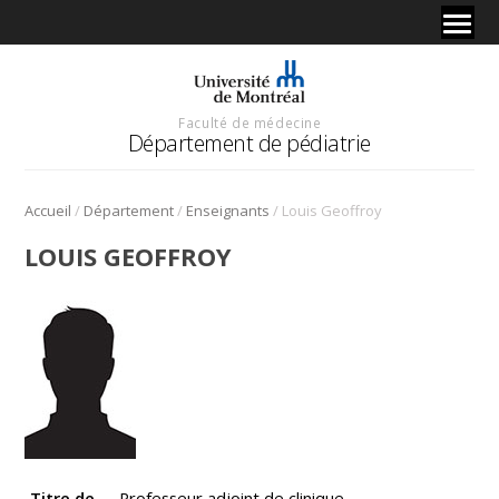
Faculté de médecine
Département de pédiatrie
/
/
/
Accueil
Département
Enseignants
Louis Geoffroy
LOUIS GEOFFROY
Titre de
Professeur adjoint de clinique