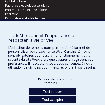
Ophtalmologie
Pathologie et biologie cellulaire
Pharmacologie et physiologie
Pédiatrie
Psychiatrie et d’addictologie
Radiologie, radio-oncologie et médecine nucléaire
L’UdeM reconnaît l’importance de
Écoles
respecter la vie privée
Kinésiologie et des sciences de l’activité physique
L’utilisation de témoins nous permet d’améliorer et de
Orthophonie et audiologie
personnaliser votre expérience Web. Certains témoins
Réadaptation
sont obligatoires pour assurer le fonctionnement et la
sécurité du site Web, alors que d’autres enregistrent vos
préférences. En acceptant tout, vous consentez à notre
Directions
utilisation de témoins pour mieux répondre à vos besoins.
DPC
CPASS
Personnaliser les
>
Éthique clinique
témoins
Tout refuser
Tout accepter