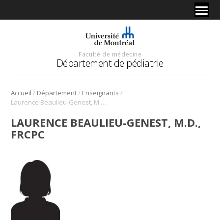
Faculté de médecine
Département de pédiatrie
/
/
/
Accueil
Département
Enseignants
Laurence Beaulieu-Genest, M.D., FRCPC
LAURENCE BEAULIEU-GENEST, M.D.,
FRCPC