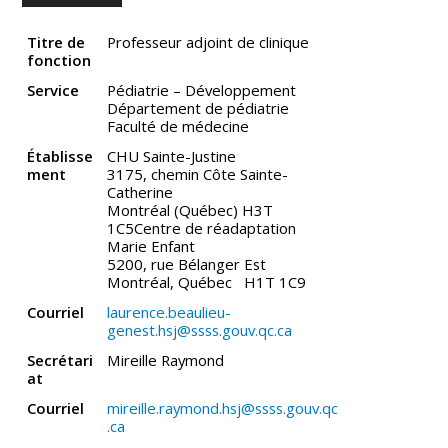
Titre de
Professeur adjoint de clinique
fonction
Service
Pédiatrie – Développement
Département de pédiatrie
Faculté de médecine
Établisse
CHU Sainte-Justine
ment
3175, chemin Côte Sainte-
Catherine
Montréal (Québec) H3T
1C5Centre de réadaptation
Marie Enfant
5200, rue Bélanger Est
Montréal, Québec H1T 1C9
Courriel
laurence.beaulieu-
genest.hsj@ssss.gouv.qc.ca
Secrétari
Mireille Raymond
at
Courriel
mireille.raymond.hsj@ssss.gouv.qc
.ca