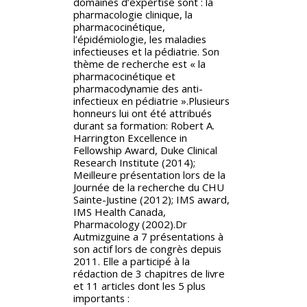
domaines d’expertise sont : la
pharmacologie clinique, la
pharmacocinétique,
l’épidémiologie, les maladies
infectieuses et la pédiatrie. Son
thème de recherche est « la
pharmacocinétique et
pharmacodynamie des anti-
infectieux en pédiatrie ».Plusieurs
honneurs lui ont été attribués
durant sa formation: Robert A.
Harrington Excellence in
Fellowship Award, Duke Clinical
Research Institute (2014);
Meilleure présentation lors de la
Journée de la recherche du CHU
Sainte-Justine (2012); IMS award,
IMS Health Canada,
Pharmacology (2002).Dr
Autmizguine a 7 présentations à
son actif lors de congrès depuis
2011. Elle a participé à la
rédaction de 3 chapitres de livre
et 11 articles dont les 5 plus
importants :