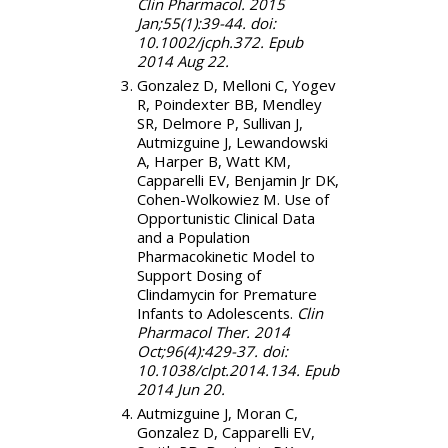
Clin Pharmacol. 2015
Jan;55(1):39-44. doi:
10.1002/jcph.372. Epub
2014 Aug 22.
Gonzalez D, Melloni C, Yogev
R, Poindexter BB, Mendley
SR, Delmore P, Sullivan J,
Autmizguine J, Lewandowski
A, Harper B, Watt KM,
Capparelli EV, Benjamin Jr DK,
Cohen-Wolkowiez M. Use of
Opportunistic Clinical Data
and a Population
Pharmacokinetic Model to
Support Dosing of
Clindamycin for Premature
Infants to Adolescents.
Clin
Pharmacol Ther. 2014
Oct;96(4):429-37. doi:
10.1038/clpt.2014.134. Epub
2014 Jun 20.
Autmizguine J, Moran C,
Gonzalez D, Capparelli EV,