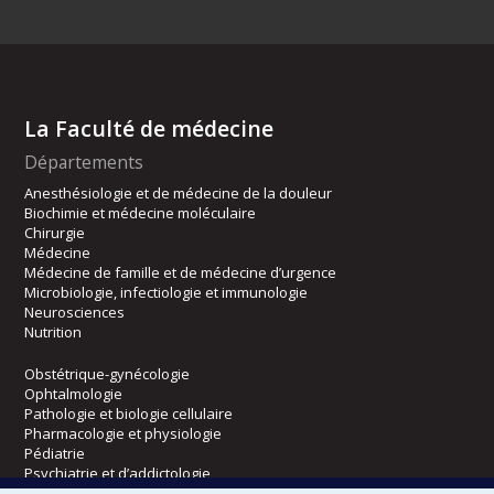
La Faculté de médecine
Départements
Anesthésiologie et de médecine de la douleur
Biochimie et médecine moléculaire
Chirurgie
Médecine
Médecine de famille et de médecine d’urgence
Microbiologie, infectiologie et immunologie
Neurosciences
Nutrition
Obstétrique-gynécologie
Ophtalmologie
Pathologie et biologie cellulaire
Pharmacologie et physiologie
Pédiatrie
Psychiatrie et d’addictologie
Radiologie, radio-oncologie et médecine nucléaire