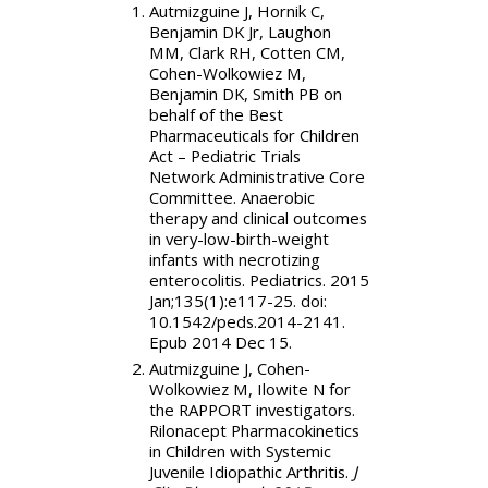
Autmizguine J, Hornik C,
Benjamin DK Jr, Laughon
MM, Clark RH, Cotten CM,
Cohen-Wolkowiez M,
Benjamin DK, Smith PB on
behalf of the Best
Pharmaceuticals for Children
Act – Pediatric Trials
Network Administrative Core
Committee. Anaerobic
therapy and clinical outcomes
in very-low-birth-weight
infants with necrotizing
enterocolitis. Pediatrics. 2015
Jan;135(1):e117-25. doi:
10.1542/peds.2014-2141.
Epub 2014 Dec 15.
Autmizguine J, Cohen-
Wolkowiez M, Ilowite N for
the RAPPORT investigators.
Rilonacept Pharmacokinetics
in Children with Systemic
Juvenile Idiopathic Arthritis.
J