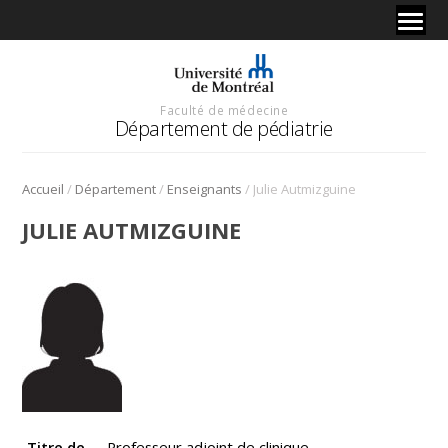
Faculté de médecine
Département de pédiatrie
/
/
/
Accueil
Département
Enseignants
Julie Autmizguine
JULIE AUTMIZGUINE
Titre de
Professeur adjoint de clinique