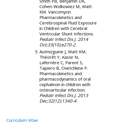
Smith PB, Benjamin DK,
Cohen-Wolkowiez M, Watt
KM. Vancomycin
Pharmacokinetics and
Cerebrospinal Fluid Exposure
in Children with Cerebral
Ventricular Shunt Infections.
Pediatr Infect Dis J. 2014
Oct;33(10):e270-2.
Autmizguine J, Watt KM,
Théorêt Y, Kassir N,
Laferrière C, Parent S,
Tapiero B, Ovetchkine P.
Pharmacokinetics and
pharmacodynamics of oral
cephalexin in children with
osteoarticular infection.
Pediatr Infect Dis J. 2013
Dec;32(12):1340-4.
Curriculum Vitae