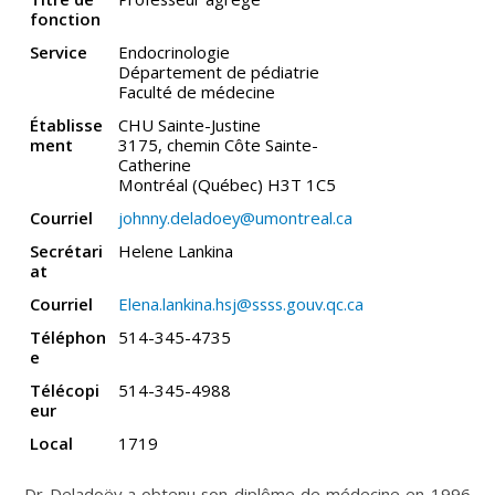
fonction
Service
Endocrinologie
Département de pédiatrie
Faculté de médecine
Établisse
CHU Sainte-Justine
ment
3175, chemin Côte Sainte-
Catherine
Montréal (Québec) H3T 1C5
Courriel
johnny.deladoey@umontreal.ca
Secrétari
Helene Lankina
at
Courriel
Elena.lankina.hsj@ssss.gouv.qc.ca
Téléphon
514-345-4735
e
Télécopi
514-345-4988
eur
Local
1719
Dr Deladoëy a obtenu son diplôme de médecine en 1996