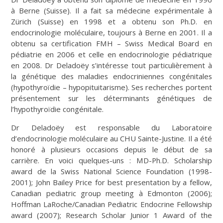
à Berne (Suisse). Il a fait sa médecine expérimentale à
Zürich (Suisse) en 1998 et a obtenu son Ph.D. en
endocrinologie moléculaire, toujours à Berne en 2001. Il a
obtenu sa certification FMH – Swiss Medical Board en
pédiatrie en 2006 et celle en endocrinologie pédiatrique
en 2008. Dr Deladoëy s’intéresse tout particulièrement à
la génétique des maladies endocriniennes congénitales
(hypothyroïdie – hypopituitarisme). Ses recherches portent
présentement sur les déterminants génétiques de
l’hypothyroïdie congénitale.
Dr Deladoëy est responsable du Laboratoire
d’endocrinologie moléculaire au CHU Sainte-Justine. Il a été
honoré à plusieurs occasions depuis le début de sa
carrière. En voici quelques-uns : MD-Ph.D. Scholarship
award de la Swiss National Science Foundation (1998-
2001); John Bailey Price for best presentation by a fellow,
Canadian pediatric group meeting à Edmonton (2006);
Hoffman LaRoche/Canadian Pediatric Endocrine Fellowship
award (2007); Research Scholar Junior 1 Award of the