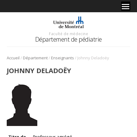
Faculté de médecine
Département de pédiatrie
/
/
/
Accueil
Département
Enseignants
Johnny Deladoëy
JOHNNY DELADOËY
Titre de
Professeur agrégé