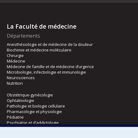
La Faculté de médecine
Départements
Anesthésiologie et de médecine de la douleur
Biochimie et médecine moléculaire
Chirurgie
Médecine
Médecine de famille et de médecine d’urgence
Microbiologie, infectiologie et immunologie
Neurosciences
Nutrition
Obstétrique-gynécologie
Ophtalmologie
Pathologie et biologie cellulaire
Pharmacologie et physiologie
Pédiatrie
Psychiatrie et d’addictologie
Radiologie, radio-oncologie et médecine nucléaire