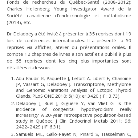
Fonds de rechercheu du Québec-Santé (2008-2012);
Charles Hollenberg Young Investigator Award de la
Société canadienne d’endocrinologie et métabolisme
(2014), etc.
Dr Deladoëy a été invité à présenter à 35 reprises dont 19
lors de conférences internationales. Il a présenté à 50
reprises via affiches, atelier ou présentations orales. Il
compte 12 chapitres de livres a son actif et à publié à plus
de 55 reprises dont les cinq plus importantes sont
détaillées ci-dessous :
Abu-Khudir R, Paquette J, Lefort A, Libert F, Chanoine
JP, Vassart G, Deladoëy J. Transcriptome, Methylome
and Genomic Variations Analysis of Ectopic Thyroid
Glands. PLoS ONE 2010; 5(10): e13420 (IF : 3.73).
Deladoëy J, Ruel J, Giguère Y, Van Vliet G. Is the
incidence of congenital hypothyroidism really
increasing? A 20-year retrospective population-based
study in Québec. J Clin Endocrinol Metab 2011; 96:
2422–2429 (IF :6.31).
Samuels ME, Gallo-Payet N, Pinard S, Hasselman C,