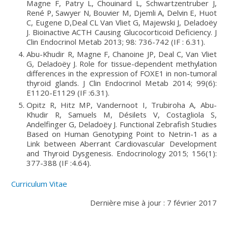
Magne F, Patry L, Chouinard L, Schwartzentruber J,
René P, Sawyer N, Bouvier M, Djemli A, Delvin E, Huot
C, Eugene D,Deal CL Van Vliet G, Majewski J, Deladoëy
J. Bioinactive ACTH Causing Glucocorticoid Deficiency. J
Clin Endocrinol Metab 2013; 98: 736-742 (IF : 6.31).
Abu-Khudir R, Magne F, Chanoine JP, Deal C, Van Vliet
G, Deladoëy J. Role for tissue-dependent methylation
differences in the expression of FOXE1 in non-tumoral
thyroid glands. J Clin Endocrinol Metab 2014; 99(6):
E1120-E1129 (IF :6.31).
Opitz R, Hitz MP, Vandernoot I, Trubiroha A, Abu-
Khudir R, Samuels M, Désilets V, Costagliola S,
Andelfinger G, Deladoëy J. Functional Zebrafish Studies
Based on Human Genotyping Point to Netrin-1 as a
Link between Aberrant Cardiovascular Development
and Thyroid Dysgenesis. Endocrinology 2015; 156(1):
377-388 (IF :4.64).
Curriculum Vitae
Dernière mise à jour : 7 février 2017