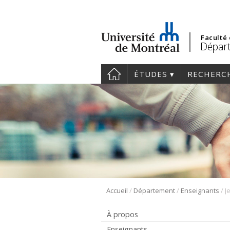
Faculté
Départ
ÉTUDES
RECHERC
/
/
/
Accueil
Département
Enseignants
J
À propos
Enseignants