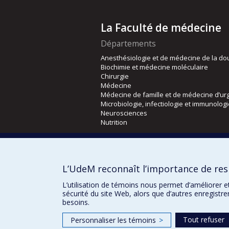
La Faculté de médecine
Départements
Anesthésiologie et de médecine de la do
Biochimie et médecine moléculaire
Chirurgie
Médecine
Médecine de famille et de médecine d’ur
Microbiologie, infectiologie et immunolog
Neurosciences
Nutrition
Écoles
Kinésiologie et des sciences de l’activité
L’UdeM reconnaît l’importance de resp
Orthophonie et audiologie
Réadaptation
L’utilisation de témoins nous permet d’améliorer e
sécurité du site Web, alors que d’autres enregistr
besoins.
Tout refuser
Personnaliser les témoins
>