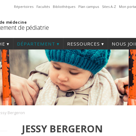
Répertoires
Facultés
Bibliothèques
Plan campus
Sites A-Z
Mon porta
 de médecine
ement de pédiatrie
HE
DÉPARTEMENT
RESSOURCES
NOUS JO
essy Bergeron
JESSY BERGERON