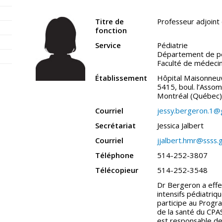
Titre de
Professeur adjoint 
fonction
Service
Pédiatrie
Département de pé
Faculté de médeci
Établissement
Hôpital Maisonne
5415, boul. l’Asso
Montréal (Québec
Courriel
jessy.bergeron.1@
Secrétariat
Jessica Jalbert
Courriel
jjalbert.hmr@ssss.
Téléphone
514-252-3807
Télécopieur
514-252-3548
Dr Bergeron a effe
intensifs pédiatriq
participe au Prog
de la santé du CPAS
est responsable de