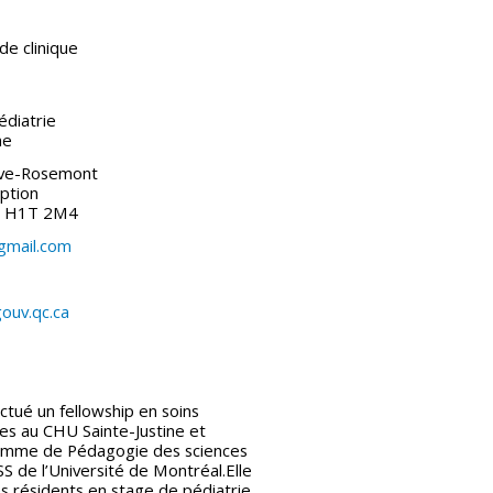
de clinique
diatrie
ne
uve-Rosemont
mption
) H1T 2M4
gmail.com
gouv.qc.ca
ctué un fellowship en soins
ues au CHU Sainte-Justine et
ramme de Pédagogie des sciences
S de l’Université de Montréal.Elle
s résidents en stage de pédiatrie