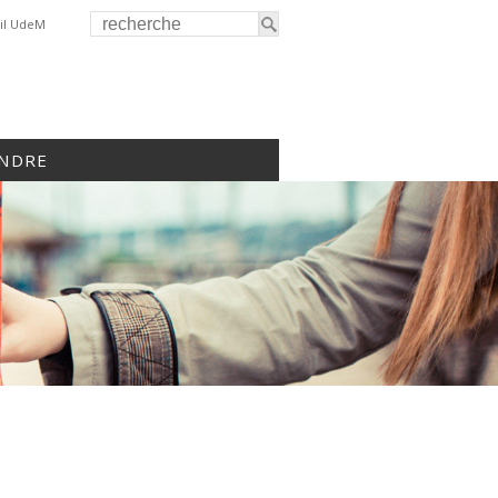
il UdeM
INDRE