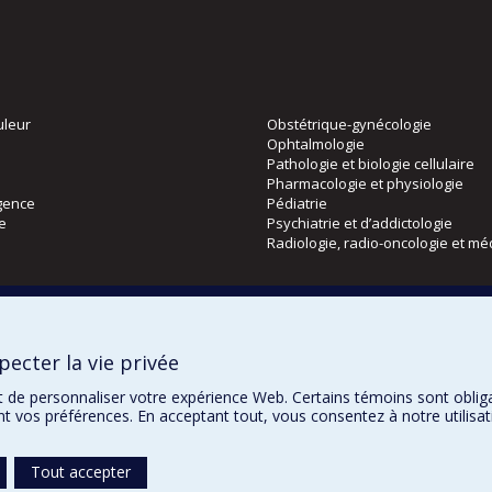
uleur
Obstétrique-gynécologie
Ophtalmologie
Pathologie et biologie cellulaire
Pharmacologie et physiologie
gence
Pédiatrie
ie
Psychiatrie et d’addictologie
Radiologie, radio-oncologie et mé
Directions
 physique
DPC
ecter la vie privée
CPASS
Éthique clinique
t de personnaliser votre expérience Web. Certains témoins sont oblig
ent vos préférences. En acceptant tout, vous consentez à notre utili
Tout accepter