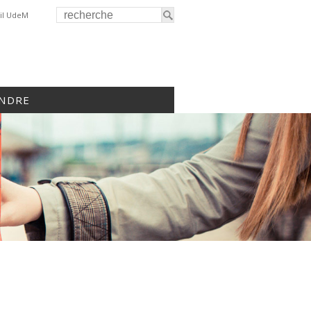
il UdeM
INDRE