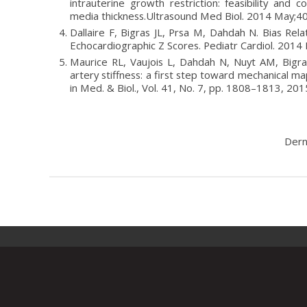
intrauterine growth restriction: feasibility and 
media thickness.Ultrasound Med Biol. 2014 May;40
Dallaire F, Bigras JL, Prsa M, Dahdah N. Bias Rel
Echocardiographic Z Scores. Pediatr Cardiol. 2014 
Maurice RL, Vaujois L, Dahdah N, Nuyt AM, Bigras
artery stiffness: a first step toward mechanical ma
in Med. & Biol., Vol. 41, No. 7, pp. 1808–1813, 201
Dern