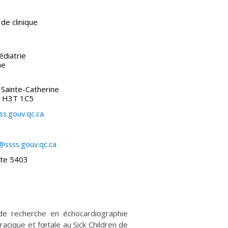
de clinique
diatrie
ne
Sainte-Catherine
) H3T 1C5
ss.gouv.qc.ca
ssss.gouv.qc.ca
te 5403
de recherche en échocardiographie
racique et fœtale au Sick Children de