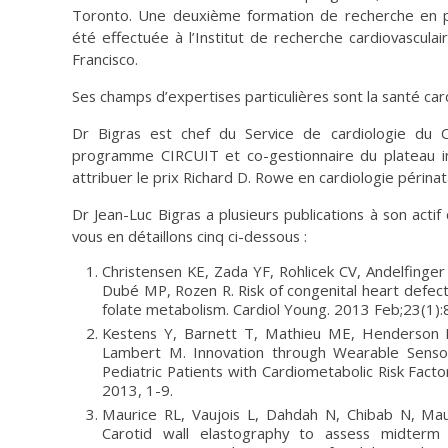
Toronto. Une deuxième formation de recherche en ph
été effectuée à l’Institut de recherche cardiovasculair
Francisco.
Ses champs d’expertises particulières sont la santé car
Dr Bigras est chef du Service de cardiologie du C
programme CIRCUIT et co-gestionnaire du plateau inve
attribuer le prix Richard D. Rowe en cardiologie périnat
Dr Jean-Luc Bigras a plusieurs publications à son actif
vous en détaillons cinq ci-dessous :
Christensen KE, Zada YF, Rohlicek CV, Andelfinger 
Dubé MP, Rozen R. Risk of congenital heart defects 
folate metabolism. Cardiol Young. 2013 Feb;23(1):
Kestens Y, Barnett T, Mathieu ME, Henderson M
Lambert M. Innovation through Wearable Sensor
Pediatric Patients with Cardiometabolic Risk Factors
2013, 1-9.
Maurice RL, Vaujois L, Dahdah N, Chibab N, Mau
Carotid wall elastography to assess midterm 