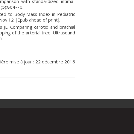
comparison with standardized intima-
(5):864-70.
ated to Body Mass Index in Pediatric
Nov 12. [Epub ahead of print].
 JL. Comparing carotid and brachial
pping of the arterial tree. Ultrasound
5
ière mise à jour : 22 décembre 2016