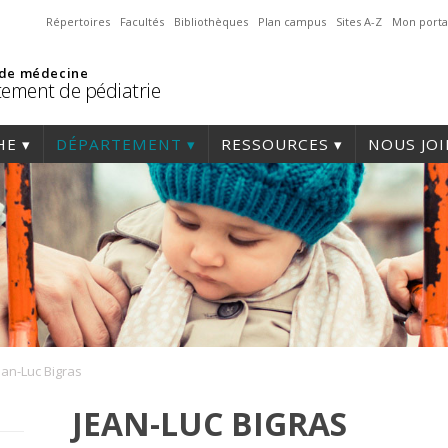
Répertoires
Facultés
Bibliothèques
Plan campus
Sites A-Z
Mon porta
 de médecine
ement de pédiatrie
HE
DÉPARTEMENT
RESSOURCES
NOUS JO
ean-Luc Bigras
JEAN-LUC BIGRAS