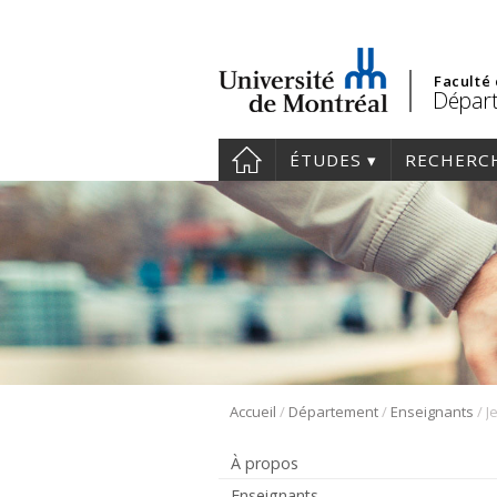
Faculté
Départ
ÉTUDES
RECHERC
/
/
/
Accueil
Département
Enseignants
J
À propos
Enseignants