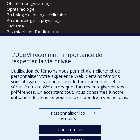
Obstétrique-gynécologie
Ophtalmologie
Pathologie et biologie cellulaire
Pharmacologie et physiologie
Pédiatrie
Psychiatrie et d’addictologie
Radiologie, radio-oncologie et médecine nucléaire
L’UdeM reconnaît l’importance de
Écoles
respecter la vie privée
Kinésiologie et des sciences de l’activité physique
L’utilisation de témoins nous permet d’améliorer et de
Orthophonie et audiologie
personnaliser votre expérience Web. Certains témoins
Réadaptation
sont obligatoires pour assurer le fonctionnement et la
sécurité du site Web, alors que d’autres enregistrent vos
préférences. En acceptant tout, vous consentez à notre
Directions
utilisation de témoins pour mieux répondre à vos besoins.
DPC
CPASS
Personnaliser les
>
Éthique clinique
témoins
Tout refuser