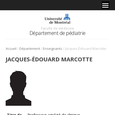
Faculté de médecine
Département de pédiatrie
/
/
/
Accueil
Département
Enseignants
Jacques-Édouard Marcotte
JACQUES-ÉDOUARD MARCOTTE
Titre de
Professeur agrégé de clinique