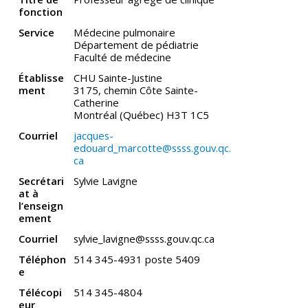
fonction
Service
Médecine pulmonaire
Département de pédiatrie
Faculté de médecine
Établisse
CHU Sainte-Justine
ment
3175, chemin Côte Sainte-
Catherine
Montréal (Québec) H3T 1C5
Courriel
jacques-
edouard_marcotte@ssss.gouv.qc.
ca
Secrétari
Sylvie Lavigne
at à
l’enseign
ement
Courriel
sylvie_lavigne@ssss.gouv.qc.ca
Téléphon
514 345-4931 poste 5409
e
Télécopi
514 345-4804
eur