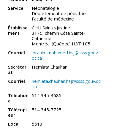
Service
Néonatalogie
Département de pédiatrie
Faculté de médecine
Établisse
CHU Sainte-Justine
ment
3175, chemin Côte Sainte-
Catherine
Montréal (Québec) H3T 1C5
Courriel
ibrahim.mohamed.hsj@ssss.gouv.
qc.ca
Secrétari
Hemlata Chauhan
at
Courriel
hemlata.chauhan.hsj@ssss.gouv.qc
.ca
Téléphon
514 345-4685
e
Télécopi
514 345-7725
eur
Local
5613