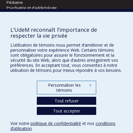
Pédiatrie
Psychiatrie et d’addictologie
Radiologie, radio-oncologie et médecine nucléaire
L’UdeM reconnaît l’importance de
Écoles
respecter la vie privée
Kinésiologie et des sciences de l’activité physique
L’utilisation de témoins nous permet d’améliorer et de
Orthophonie et audiologie
personnaliser votre expérience Web. Certains témoins
Réadaptation
sont obligatoires pour assurer le fonctionnement et la
sécurité du site Web, alors que d’autres enregistrent vos
préférences. En acceptant tout, vous consentez à notre
Directions
utilisation de témoins pour mieux répondre à vos besoins.
DPC
CPASS
Personnaliser les
>
Éthique clinique
témoins
Tout refuser
Tout accepter
Voir notre
politique de confidentialité
et nos
conditions
Confidentialité
Conditions d’utilisation
Paramètres des témoins
d’utilisation
.