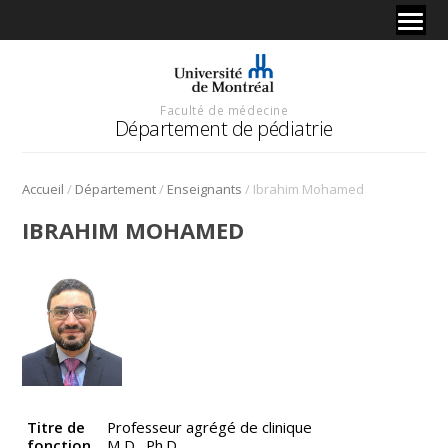
Faculté de médecine
Département de pédiatrie
/
/
/
Accueil
Département
Enseignants
Ibrahim Mohamed
IBRAHIM MOHAMED
Titre de
Professeur agrégé de clinique
fonction
M.D., Ph.D.