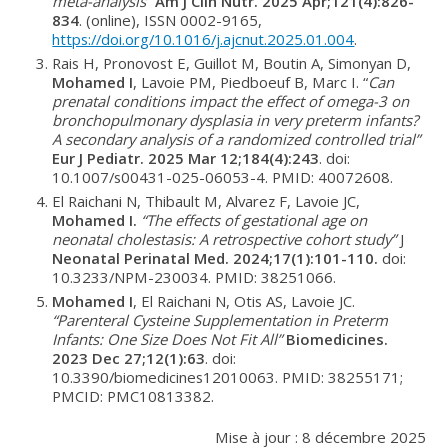
meta-analysis
”
Am J Clin Nutr. 2025 Apr;121(4):826-
834
. (online), ISSN 0002-9165,
https://doi.org/10.1016/j.ajcnut.2025.01.004
.
Rais H, Pronovost E, Guillot M, Boutin A, Simonyan D,
Mohamed I
, Lavoie PM, Piedboeuf B, Marc I. “
Can
prenatal conditions impact the effect of omega-3 on
bronchopulmonary dysplasia in very preterm infants?
A secondary analysis of a randomized controlled trial”
Eur J Pediatr. 2025 Mar 12;184(4):243
. doi:
10.1007/s00431-025-06053-4. PMID: 40072608.
El Raichani N, Thibault M, Alvarez F, Lavoie JC,
Mohamed I.
“The effects of gestational age on
neonatal cholestasis: A retrospective cohort study”
J
Neonatal Perinatal Med.
2024;17(1):101-110.
doi:
10.3233/NPM-230034. PMID: 38251066.
Mohamed I
, El Raichani N, Otis AS, Lavoie JC.
“Parenteral Cysteine Supplementation in Preterm
Infants: One Size Does Not Fit All”
Biomedicines.
2023 Dec 27;12(1):63
. doi:
10.3390/biomedicines12010063. PMID: 38255171;
PMCID: PMC10813382.
Mise à jour : 8 décembre 2025