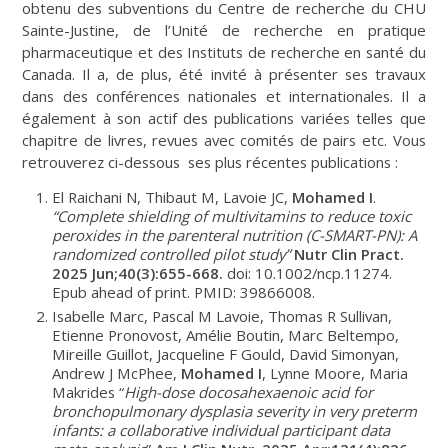
obtenu des subventions du Centre de recherche du CHU
Sainte-Justine, de l’Unité de recherche en pratique
pharmaceutique et des Instituts de recherche en santé du
Canada. Il a, de plus, été invité à présenter ses travaux
dans des conférences nationales et internationales. Il a
également à son actif des publications variées telles que
chapitre de livres, revues avec comités de pairs etc. Vous
retrouverez ci-dessous ses plus récentes publications :
El Raichani N, Thibaut M, Lavoie JC,
Mohamed I
.
“Complete shielding of multivitamins to reduce toxic
peroxides in the parenteral nutrition (C-SMART-PN): A
randomized controlled pilot study”
Nutr Clin Pract.
2025 Jun;40(3):655-668.
doi: 10.1002/ncp.11274.
Epub ahead of print. PMID: 39866008.
Isabelle Marc, Pascal M Lavoie, Thomas R Sullivan,
Etienne Pronovost, Amélie Boutin, Marc Beltempo,
Mireille Guillot, Jacqueline F Gould, David Simonyan,
Andrew J McPhee,
Mohamed I
, Lynne Moore, Maria
Makrides “
High-dose docosahexaenoic acid for
bronchopulmonary dysplasia severity in very preterm
infants: a collaborative individual participant data