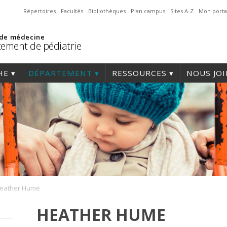
Répertoires
Facultés
Bibliothèques
Plan campus
Sites A-Z
Mon porta
 de médecine
ement de pédiatrie
HE
DÉPARTEMENT
RESSOURCES
NOUS JO
eather Hume
HEATHER HUME