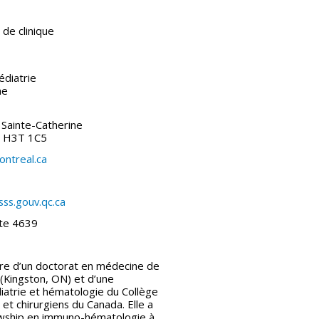
 de clinique
diatrie
ne
Sainte-Catherine
) H3T 1C5
ntreal.ca
sss.gouv.qc.ca
te 4639
ire d’un doctorat en médecine de
 (Kingston, ON) et d’une
diatrie et hématologie du Collège
et chirurgiens du Canada. Elle a
owship en immuno-hématologie à