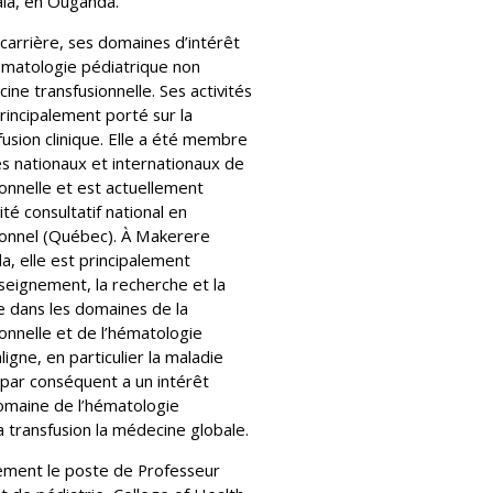
ala, en Ouganda.
carrière, ses domaines d’intérêt
hématologie pédiatrique non
ine transfusionnelle. Ses activités
rincipalement porté sur la
usion clinique. Elle a été membre
és nationaux et internationaux de
onnelle et est actuellement
é consultatif national en
ionnel (Québec). À Makerere
a, elle est principalement
seignement, la recherche et la
ue dans les domaines de la
onnelle et de l’hématologie
igne, en particulier la maladie
 par conséquent a un intérêt
domaine de l’hématologie
a transfusion la médecine globale.
lement le poste de Professeur