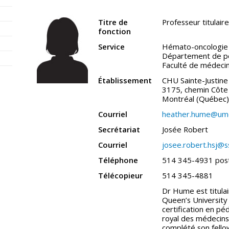
Titre de
Professeur titulaire
fonction
Service
Hémato-oncologie
Département de pé
Faculté de médeci
Établissement
CHU Sainte-Justine
3175, chemin Côte 
Montréal (Québec
Courriel
heather.hume@umo
Secrétariat
Josée Robert
Courriel
josee.robert.hsj@s
Téléphone
514 345-4931 pos
Télécopieur
514 345-4881
Dr Hume est titula
Queen’s University
certification en pé
royal des médecins 
complété son fell