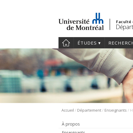
Faculté
Départ
ÉTUDES
RECHERC
/
/
/
Accueil
Département
Enseignants
H
À propos
Enseignants