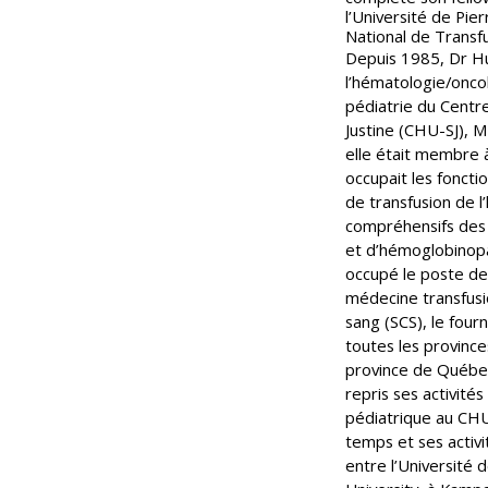
l’Université de Pie
National de Transfu
Depuis 1985, Dr H
l’hématologie/onc
pédiatrie du Centre
Justine (CHU-SJ), 
elle était membre 
occupait les foncti
de transfusion de 
compréhensifs des 
et d’hémoglobinopa
occupé le poste de 
médecine transfusi
sang (SCS), le four
toutes les province
province de Québe
repris ses activit
pédiatrique au CHU
temps et ses activi
entre l’Université