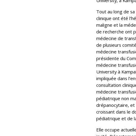
University, à Kamp
Tout au long de sa 
clinique ont été l’
maligne et la médec
de recherche ont p
médecine de transf
de plusieurs comit
médecine transfusi
présidente du Comit
médecine transfus
University à Kampal
impliquée dans l’en
consultation cliniq
médecine transfusi
pédiatrique non mal
drépanocytaire, et
croissant dans le 
pédiatrique et de l
Elle occupe actuel