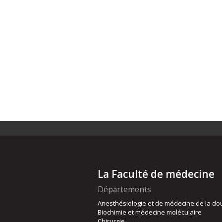
La Faculté de médecine
Départements
Anesthésiologie et de médecine de la do
Biochimie et médecine moléculaire
Chirurgie