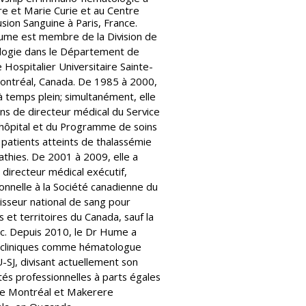
rre et Marie Curie et au Centre
sion Sanguine à Paris, France.
ume est membre de la Division de
ologie dans le Département de
 Hospitalier Universitaire Sainte-
Montréal, Canada. De 1985 à 2000,
à temps plein; simultanément, elle
ons de directeur médical du Service
l’hôpital et du Programme de soins
patients atteints de thalassémie
thies. De 2001 à 2009, elle a
directeur médical exécutif,
onnelle à la Société canadienne du
nisseur national de sang pour
s et territoires du Canada, sauf la
c. Depuis 2010, le Dr Hume a
és cliniques comme hématologue
-SJ, divisant actuellement son
tés professionnelles à parts égales
 de Montréal et Makerere