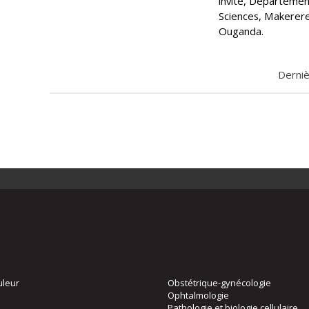
invité, Départemen
Sciences, Makerere
Ouganda.
Derniè
uleur
Obstétrique-gynécologie
Ophtalmologie
Pathologie et biologie cellulaire