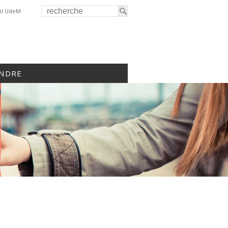
il UdeM
INDRE