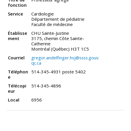
fonction
Service
Cardiologie
Département de pédiatrie
Faculté de médecine
Établisse
CHU Sainte-Justine
ment
3175, chemin Côte Sainte-
Catherine
Montréal (Québec) H3T 1C5
Courriel
gregor.andelfinger.hsj@ssss.gouv.
qc.ca
Téléphon
514-345-4931 poste 5402
e
Télécopi
514-345-4896
eur
Local
6956