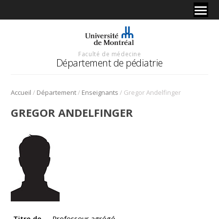
Faculté de médecine
Département de pédiatrie
/
/
/
Accueil
Département
Enseignants
Gregor Andelfinger
GREGOR ANDELFINGER
Titre de
Professeur agrégé