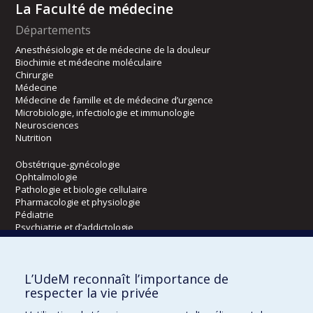
La Faculté de médecine
Départements
Anesthésiologie et de médecine de la douleur
Biochimie et médecine moléculaire
Chirurgie
Médecine
Médecine de famille et de médecine d’urgence
Microbiologie, infectiologie et immunologie
Neurosciences
Nutrition
Obstétrique-gynécologie
Ophtalmologie
Pathologie et biologie cellulaire
Pharmacologie et physiologie
Pédiatrie
Psychiatrie et d’addictologie
Radiologie, radio-oncologie et médecine nucléaire
L’UdeM reconnaît l’importance de
Écoles
respecter la vie privée
Kinésiologie et des sciences de l’activité physique