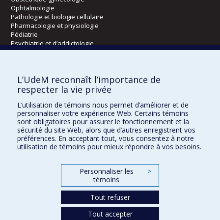
Ophtalmologie
Pathologie et biologie cellulaire
Pharmacologie et physiologie
Pédiatrie
Psychiatrie et d’addictologie
Radiologie, radio-oncologie et médecine nucléaire
L’UdeM reconnaît l’importance de
Écoles
respecter la vie privée
Kinésiologie et des sciences de l’activité physique
L’utilisation de témoins nous permet d’améliorer et de
Orthophonie et audiologie
personnaliser votre expérience Web. Certains témoins
Réadaptation
sont obligatoires pour assurer le fonctionnement et la
sécurité du site Web, alors que d’autres enregistrent vos
préférences. En acceptant tout, vous consentez à notre
Directions
utilisation de témoins pour mieux répondre à vos besoins.
DPC
CPASS
Personnaliser les
>
Éthique clinique
témoins
Tout refuser
Tout accepter