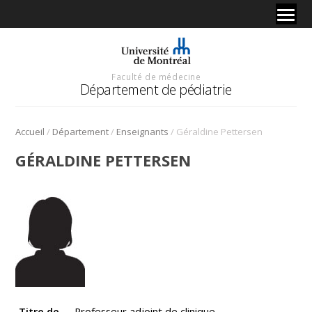
Faculté de médecine
Département de pédiatrie
/
/
/
Accueil
Département
Enseignants
Géraldine Pettersen
GÉRALDINE PETTERSEN
Titre de
Professeur adjoint de clinique