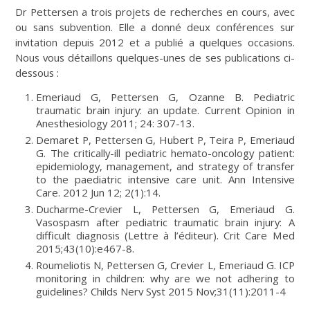
Dr Pettersen a trois projets de recherches en cours, avec
ou sans subvention. Elle a donné deux conférences sur
invitation depuis 2012 et a publié a quelques occasions.
Nous vous détaillons quelques-unes de ses publications ci-
dessous :
Emeriaud G, Pettersen G, Ozanne B. Pediatric
traumatic brain injury: an update. Current Opinion in
Anesthesiology 2011; 24: 307-13.
Demaret P, Pettersen G, Hubert P, Teira P, Emeriaud
G. The critically-ill pediatric hemato-oncology patient:
epidemiology, management, and strategy of transfer
to the paediatric intensive care unit. Ann Intensive
Care. 2012 Jun 12; 2(1):14.
Ducharme-Crevier L, Pettersen G, Emeriaud G.
Vasospasm after pediatric traumatic brain injury: A
difficult diagnosis (Lettre à l’éditeur). Crit Care Med
2015;43(10):e467-8.
Roumeliotis N, Pettersen G, Crevier L, Emeriaud G. ICP
monitoring in children: why are we not adhering to
guidelines? Childs Nerv Syst 2015 Nov;31(11):2011-4