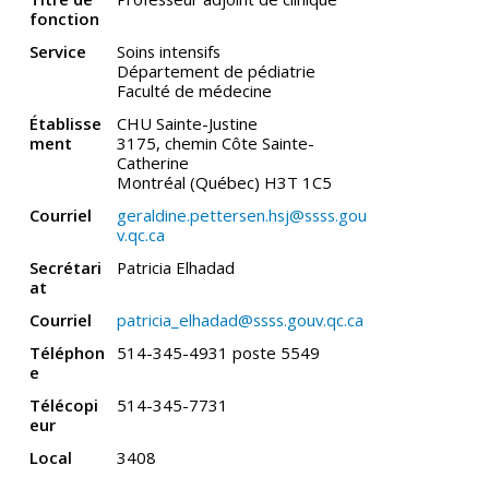
fonction
Service
Soins intensifs
Département de pédiatrie
Faculté de médecine
Établisse
CHU Sainte-Justine
ment
3175, chemin Côte Sainte-
Catherine
Montréal (Québec) H3T 1C5
Courriel
geraldine.pettersen.hsj@ssss.gou
v.qc.ca
Secrétari
Patricia Elhadad
at
Courriel
patricia_elhadad@ssss.gouv.qc.ca
Téléphon
514-345-4931 poste 5549
e
Télécopi
514-345-7731
eur
Local
3408