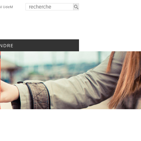
il UdeM
INDRE