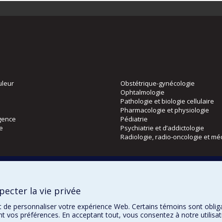
uleur
Obstétrique-gynécologie
Ophtalmologie
Pathologie et biologie cellulaire
Pharmacologie et physiologie
gence
Pédiatrie
ie
Psychiatrie et d’addictologie
Radiologie, radio-oncologie et mé
Directions
 physique
DPC
ecter la vie privée
CPASS
Éthique clinique
t de personnaliser votre expérience Web. Certains témoins sont oblig
ent vos préférences. En acceptant tout, vous consentez à notre utili