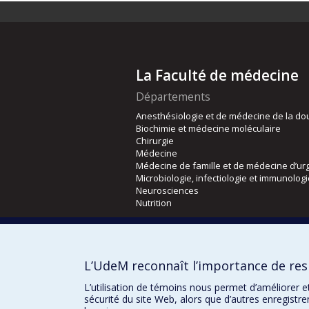
La Faculté de médecine
Départements
Anesthésiologie et de médecine de la do
Biochimie et médecine moléculaire
Chirurgie
Médecine
Médecine de famille et de médecine d’ur
Microbiologie, infectiologie et immunolog
Neurosciences
Nutrition
Écoles
Kinésiologie et des sciences de l’activité
L’UdeM reconnaît l’importance de resp
Orthophonie et audiologie
Réadaptation
L’utilisation de témoins nous permet d’améliorer e
sécurité du site Web, alors que d’autres enregistr