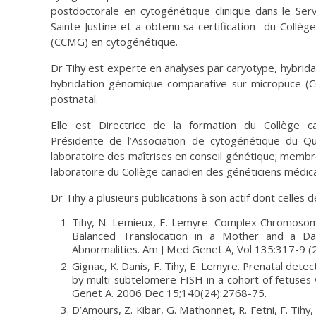
postdoctorale en cytogénétique clinique dans le Se
Sainte-Justine et a obtenu sa certification du Collè
(CCMG) en cytogénétique.
Dr Tihy est experte en analyses par caryotype, hybridat
hybridation génomique comparative sur micropuce (C
postnatal.
Elle est Directrice de la formation du Collège c
Présidente de l’Association de cytogénétique du Q
laboratoire des maîtrises en conseil génétique; memb
laboratoire du Collège canadien des généticiens médic
Dr Tihy a plusieurs publications à son actif dont celles d
Tihy, N. Lemieux, E. Lemyre. Complex Chromos
Balanced Translocation in a Mother and a D
Abnormalities. Am J Med Genet A, Vol 135:317-9 (
Gignac, K. Danis, F. Tihy, E. Lemyre. Prenatal det
by multi-subtelomere FISH in a cohort of fetuses
Genet A. 2006 Dec 15;140(24):2768-75.
D’Amours, Z. Kibar, G. Mathonnet, R. Fetni, F. Tihy, V