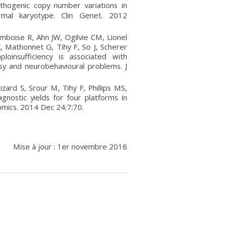
hogenic copy number variations in
mal karyotype. Clin Genet. 2012
amboise R, Ahn JW, Ogilvie CM, Lionel
, Mathonnet G, Tihy F, So J, Scherer
nsufficiency is associated with
epsy and neurobehavioural problems. J
ard S, Srour M, Tihy F, Phillips MS,
nostic yields for four platforms in
mics. 2014 Dec 24;7:70.
Mise à jour : 1er novembre 2016