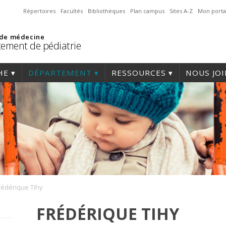
Répertoires
Facultés
Bibliothèques
Plan campus
Sites A-Z
Mon porta
 de médecine
ement de pédiatrie
HE
DÉPARTEMENT
RESSOURCES
NOUS JO
rédérique Tihy
FRÉDÉRIQUE TIHY