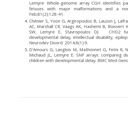
.
Lemyre
Whole-genome array CGH identifies pat
fetuses with major malformations and a nor
Feb;81(2):128-41.
Chénier S, Yoon G, Argiropoulos B, Lauzon J, Lafr
AC, Marshall CR, Vaags AK, Hashemi B, Boisvert K
SW, Lemyre E, Stavropoulos DJ. CHD2 haploi
developmental delay, intellectual disability, epil
Neurodev Disord. 2014;6(1):9.
D’Amours G, Langlois M, Mathonnet G, Fetni R, Niz
Michaud JL, Lemyre E. SNP arrays: comparing diag
children with developmental delay. BMC Med Geno