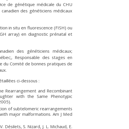
rvice de génétique médicale du CHU
ge canadien des généticiens médicaux
ion in situ en fluorescence (FISH) ou
GH array) en diagnostic prénatal et
anadien des généticiens médicaux;
uébec;, Responsable des stages en
re du Comité de bonnes pratiques de
aux.
étaillées ci-dessous :
ome Rearrangement and Recombinant
aughter with the Same Phenotypic
2005).
ection of subtelomeric rearrangements
 with major malformations. Am J Med
. Désilets, S. Nizard, J. L. Michaud, E.