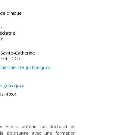
de clinique
e
diatrie
ne
Sainte-Catherine
) H3T 1C5
cherche-ste-justine.qc.ca
s.gouv.qc.ca
te 4284
ne. Elle a obtenu son doctorat en
 de poursuivre avec une formation