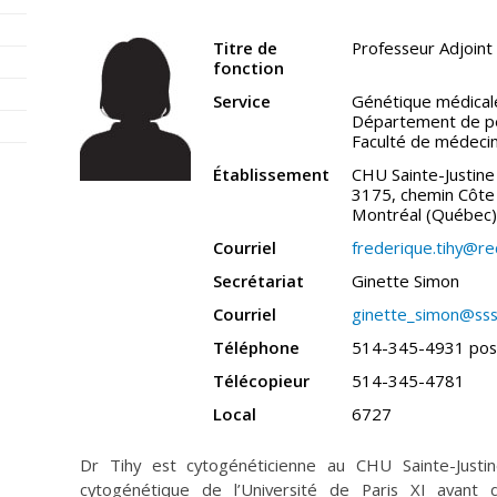
Titre de
Professeur Adjoint 
fonction
Service
Génétique médical
Département de pé
Faculté de médeci
Établissement
CHU Sainte-Justine
3175, chemin Côte 
Montréal (Québec
Courriel
frederique.tihy@re
Secrétariat
Ginette Simon
Courriel
ginette_simon@sss
Téléphone
514-345-4931 pos
Télécopieur
514-345-4781
Local
6727
Dr Tihy est cytogénéticienne au CHU Sainte-Justi
cytogénétique de l’Université de Paris XI avant