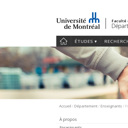
Faculté
Départ
ÉTUDES
RECHERC
/
/
/
Accueil
Département
Enseignants
F
À propos
Enseignants