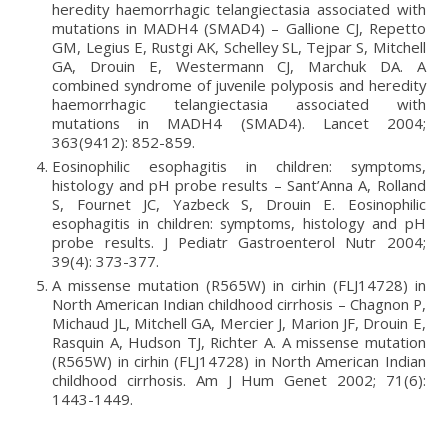
heredity haemorrhagic telangiectasia associated with
mutations in MADH4 (SMAD4) – Gallione CJ, Repetto
GM, Legius E, Rustgi AK, Schelley SL, Tejpar S, Mitchell
GA, Drouin E, Westermann CJ, Marchuk DA. A
combined syndrome of juvenile polyposis and heredity
haemorrhagic telangiectasia associated with
mutations in MADH4 (SMAD4). Lancet 2004;
363(9412): 852-859.
Eosinophilic esophagitis in children: symptoms,
histology and pH probe results – Sant’Anna A, Rolland
S, Fournet JC, Yazbeck S, Drouin E. Eosinophilic
esophagitis in children: symptoms, histology and pH
probe results. J Pediatr Gastroenterol Nutr 2004;
39(4): 373-377.
A missense mutation (R565W) in cirhin (FLJ14728) in
North American Indian childhood cirrhosis – Chagnon P,
Michaud JL, Mitchell GA, Mercier J, Marion JF, Drouin E,
Rasquin A, Hudson TJ, Richter A. A missense mutation
(R565W) in cirhin (FLJ14728) in North American Indian
childhood cirrhosis. Am J Hum Genet 2002; 71(6):
1443-1449.