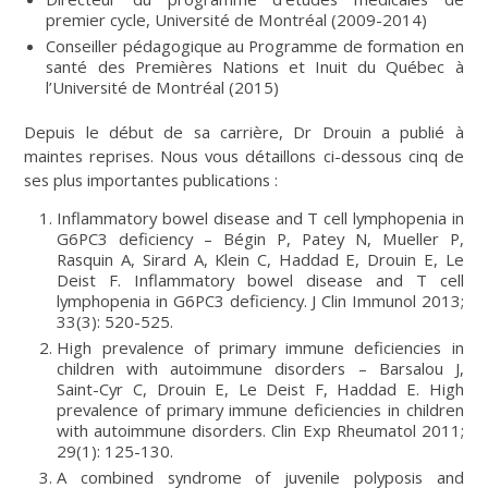
premier cycle, Université de Montréal (2009-2014)
Conseiller pédagogique au Programme de formation en
santé des Premières Nations et Inuit du Québec à
l’Université de Montréal (2015)
Depuis le début de sa carrière, Dr Drouin a publié à
maintes reprises. Nous vous détaillons ci-dessous cinq de
ses plus importantes publications :
Inflammatory bowel disease and T cell lymphopenia in
G6PC3 deficiency – Bégin P, Patey N, Mueller P,
Rasquin A, Sirard A, Klein C, Haddad E, Drouin E, Le
Deist F. Inflammatory bowel disease and T cell
lymphopenia in G6PC3 deficiency. J Clin Immunol 2013;
33(3): 520-525.
High prevalence of primary immune deficiencies in
children with autoimmune disorders – Barsalou J,
Saint-Cyr C, Drouin E, Le Deist F, Haddad E. High
prevalence of primary immune deficiencies in children
with autoimmune disorders. Clin Exp Rheumatol 2011;
29(1): 125-130.
A combined syndrome of juvenile polyposis and