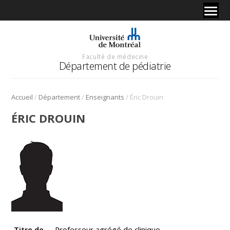
Faculté de médecine
Département de pédiatrie
/
/
/
Accueil
Département
Enseignants
Éric Drouin
ÉRIC DROUIN
Titre de
Professeur agrégé de clinique