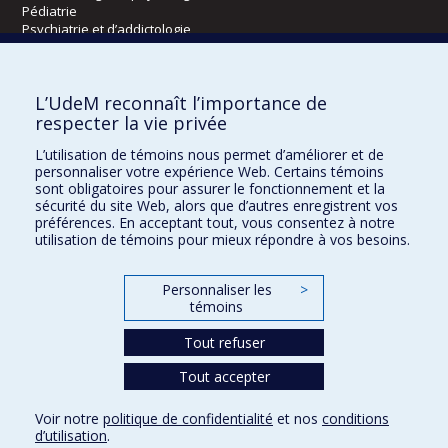
Pédiatrie
Psychiatrie et d’addictologie
Radiologie, radio-oncologie et médecine nucléaire
L’UdeM reconnaît l’importance de
Écoles
respecter la vie privée
Kinésiologie et des sciences de l’activité physique
L’utilisation de témoins nous permet d’améliorer et de
Orthophonie et audiologie
personnaliser votre expérience Web. Certains témoins
Réadaptation
sont obligatoires pour assurer le fonctionnement et la
sécurité du site Web, alors que d’autres enregistrent vos
préférences. En acceptant tout, vous consentez à notre
Directions
utilisation de témoins pour mieux répondre à vos besoins.
DPC
CPASS
Personnaliser les
>
Éthique clinique
témoins
Tout refuser
Tout accepter
Voir notre
politique de confidentialité
et nos
conditions
Confidentialité
Conditions d’utilisation
Paramètres des témoins
d’utilisation
.