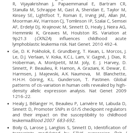
R, Vijayakrishnan
J, Papaemmanuil E, Bartram
CR,
Stanulla M, Schrappe M, Gast A, Sheridan E, Taylor M,
Kinsey SE, Lightfoot T, Roman E, Irving JAE, Allan JM,
Moorman AV, Harrison
CJ, Tomlinson IP, Szalai C, Semsei
AF, Erdelyi DJ, Krajinovic M, Sinnett D, Healy J,
Neira AG,
Hemminki K, Greaves M, Houlston RS. Variation at
9p21.3 (
CKN2A
) influences childhood acute
lymphoblastic leukemia risk. Nat Genet. 2010 492-4.
Ge, D. K. Pokholok, E. Grundberg, T. Kwan, L. Morcos, J.
Le, D.J. Verlaan, V. Koka, K.C.L. Lam, V. Gagné, J. Dias, R.
Hoberman, A. Montpetit, M.M. Joly, E. J. Harvey, D.
Sinnett, P. Beaulieu, R. Hamon, A. Graziani, K. Dewar, E.
Harmsen, J. Majewski, A.K. Naumova, M. Blanchette,
H.H.H. Göring, K.L. Gunderson, T. Pastinen. Global
patterns of cis-variation in human cells revealed by high-
density allelic expression analysis. Nat Genet 2009
1216-22.
Healy J, Bélanger H, Beaulieu P, Larivière M, Labuda D,
Sinnett D, Promoter SNPs in G1/S checkpoint regulators
and their impact on the susceptibility to childhood
leukemia
Blood 2007 683-692.
Boily G, Larose J, Langlois S, Sinnett D, Identification of
transcripts modulated by ETV6 expression
Brit J