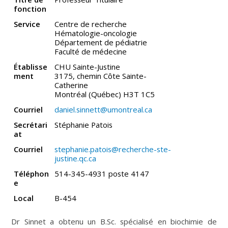
fonction
Service
Centre de recherche
Hématologie-oncologie
Département de pédiatrie
Faculté de médecine
Établisse
CHU Sainte-Justine
ment
3175, chemin Côte Sainte-
Catherine
Montréal (Québec) H3T 1C5
Courriel
daniel.sinnett@umontreal.ca
Secrétari
Stéphanie Patois
at
Courriel
stephanie.patois@recherche-ste-
justine.qc.ca
Téléphon
514-345-4931 poste 4147
e
Local
B-454
Dr Sinnet a obtenu un B.Sc. spécialisé en biochimie de