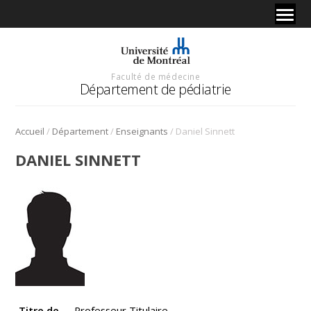
Faculté de médecine
Département de pédiatrie
/
/
/
Accueil
Département
Enseignants
Daniel Sinnett
DANIEL SINNETT
Titre de
Professeur Titulaire