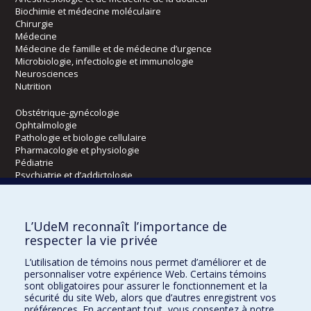
Biochimie et médecine moléculaire
Chirurgie
Médecine
Médecine de famille et de médecine d’urgence
Microbiologie, infectiologie et immunologie
Neurosciences
Nutrition
Obstétrique-gynécologie
Ophtalmologie
Pathologie et biologie cellulaire
Pharmacologie et physiologie
Pédiatrie
Psychiatrie et d’addictologie
Radiologie, radio-oncologie et médecine nucléaire
L’UdeM reconnaît l’importance de
Écoles
respecter la vie privée
Kinésiologie et des sciences de l’activité physique
L’utilisation de témoins nous permet d’améliorer et de
Orthophonie et audiologie
personnaliser votre expérience Web. Certains témoins
Réadaptation
sont obligatoires pour assurer le fonctionnement et la
sécurité du site Web, alors que d’autres enregistrent vos
préférences. En acceptant tout, vous consentez à notre