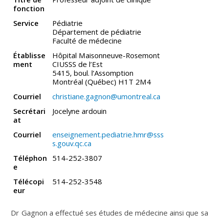
fonction
Service
Pédiatrie
Département de pédiatrie
Faculté de médecine
Établisse
Hôpital Maisonneuve-Rosemont
ment
CIUSSS de l’Est
5415, boul. l’Assomption
Montréal (Québec) H1T 2M4
Courriel
christiane.gagnon@umontreal.ca
Secrétari
Jocelyne ardouin
at
Courriel
enseignement.pediatrie.hmr@sss
s.gouv.qc.ca
Téléphon
514-252-3807
e
Télécopi
514-252-3548
eur
Dr Gagnon a effectué ses études de médecine ainsi que sa