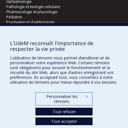
Ophtalmologie
Pathologie et biologie cellulaire
Pharmacologie et physiologie
Pédiatrie
Psychiatrie et d’addictologie
Radiologie, radio-oncologie et médecine nucléaire
L’UdeM reconnaît l’importance de
Écoles
respecter la vie privée
Kinésiologie et des sciences de l’activité physique
L’utilisation de témoins nous permet d’améliorer et de
Orthophonie et audiologie
personnaliser votre expérience Web. Certains témoins
Réadaptation
sont obligatoires pour assurer le fonctionnement et la
sécurité du site Web, alors que d’autres enregistrent vos
préférences. En acceptant tout, vous consentez à notre
Directions
utilisation de témoins pour mieux répondre à vos besoins.
DPC
CPASS
Personnaliser les
>
Éthique clinique
témoins
Tout refuser
Tout accepter