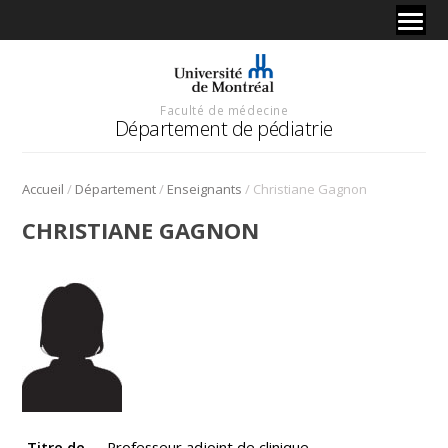
Faculté de médecine
Département de pédiatrie
/
/
/
Accueil
Département
Enseignants
Christiane Gagnon
CHRISTIANE GAGNON
Titre de
Professeur adjoint de clinique