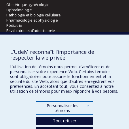
Obstétrique-gynécologie
Ophtalmologie
Pathologie et biologie cellulaire
Pharmacologie et physiologie
Pédiatrie
Psychiatrie et d’addictologie
Radiologie, radio-oncologie et médecine nucléaire
L’UdeM reconnaît l’importance de
Écoles
respecter la vie privée
Kinésiologie et des sciences de l’activité physique
L’utilisation de témoins nous permet d’améliorer et de
Orthophonie et audiologie
personnaliser votre expérience Web. Certains témoins
Réadaptation
sont obligatoires pour assurer le fonctionnement et la
sécurité du site Web, alors que d’autres enregistrent vos
préférences. En acceptant tout, vous consentez à notre
Directions
utilisation de témoins pour mieux répondre à vos besoins.
DPC
CPASS
Personnaliser les
>
Éthique clinique
témoins
Tout refuser