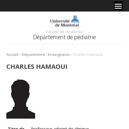
Faculté de médecine
Département de pédiatrie
/
/
/
Accueil
Département
Enseignants
Charles Hamaoui
CHARLES HAMAOUI
Titre de
Professeur adjoint de clinique