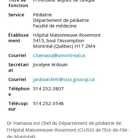
fonction
Service
Pédiatrie
Département de pédiatrie
Faculté de médecine
Établisse
Hôpital Maisonneuve-Rosemont
ment
5415, boul. l’Assomption
Montréal (Québec) H1T 2M4
Courriel
c.hamaoui@umontreal.ca
Secrétari
Jocelyne Ardouin
at
Courriel
jardouin.hmr@ssss.gouv.qc.ca
Téléphon
514 252-3807
e
Télécopi
514 252-3548
eur
Dr Hamaoui est Chef du Département de pédiatrie de
l’Hôpital Maisonneuve-Rosemont (CIUSSS de l’Est-de-l’Ile-
de-Montréal).