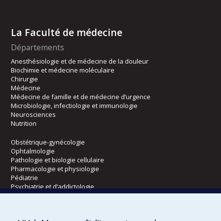
La Faculté de médecine
Départements
Anesthésiologie et de médecine de la douleur
Biochimie et médecine moléculaire
Chirurgie
Médecine
Médecine de famille et de médecine d’urgence
Microbiologie, infectiologie et immunologie
Neurosciences
Nutrition
Obstétrique-gynécologie
Ophtalmologie
Pathologie et biologie cellulaire
Pharmacologie et physiologie
Pédiatrie
Psychiatrie et d’addictologie
Radiologie, radio-oncologie et médecine nucléaire