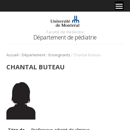
Faculté de médecine
Département de pédiatrie
/
/
/
Accueil
Département
Enseignants
Chantal Buteau
CHANTAL BUTEAU
Titre de
Professeur adjoint de clinique