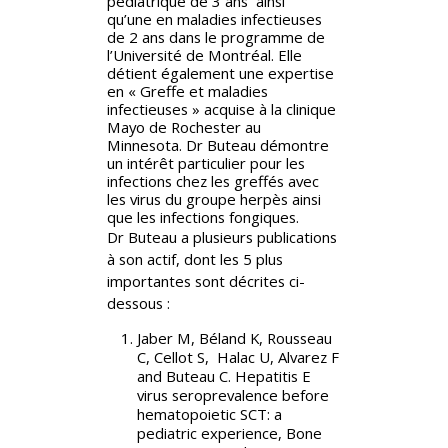
pédiatrique de 3 ans ainsi
qu’une en maladies infectieuses
de 2 ans dans le programme de
l’Université de Montréal. Elle
détient également une expertise
en « Greffe et maladies
infectieuses » acquise à la clinique
Mayo de Rochester au
Minnesota. Dr Buteau démontre
un intérêt particulier pour les
infections chez les greffés avec
les virus du groupe herpès ainsi
que les infections fongiques.
Dr Buteau a plusieurs publications
à son actif, dont les 5 plus
importantes sont décrites ci-
dessous :
Jaber M, Béland K, Rousseau
C, Cellot S, Halac U, Alvarez F
and Buteau C. Hepatitis E
virus seroprevalence before
hematopoietic SCT: a
pediatric experience, Bone