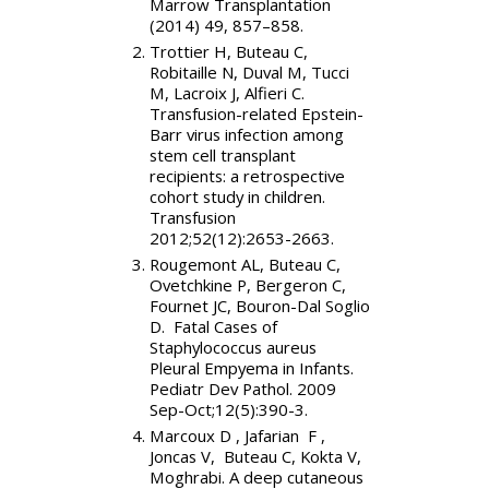
Marrow Transplantation
(2014) 49, 857–858.
Trottier H, Buteau C,
Robitaille N, Duval M, Tucci
M, Lacroix J, Alfieri C.
Transfusion-related Epstein-
Barr virus infection among
stem cell transplant
recipients: a retrospective
cohort study in children.
Transfusion
2012;52(12):2653-2663.
Rougemont AL, Buteau C,
Ovetchkine P, Bergeron C,
Fournet JC, Bouron-Dal Soglio
D. Fatal Cases of
Staphylococcus aureus
Pleural Empyema in Infants.
Pediatr Dev Pathol. 2009
Sep-Oct;12(5):390-3.
Marcoux D , Jafarian F ,
Joncas V, Buteau C, Kokta V,
Moghrabi. A deep cutaneous