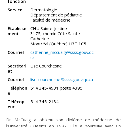
fonction
Service
Dermatologie
Département de pédiatrie
Faculté de médecine
Établisse
CHU Sainte-Justine
ment
3175, chemin Côte Sainte-
Catherine
Montréal (Québec) H3T 1C5
Courriel
catherine_mccuaig@ssss.gouv.qc.
ca
Secrétari
Lise Courchesne
at
Courriel
lise-courchesne@ssss.gouv.qc.ca
Téléphon
514 345-4931 poste 4395
e
Télécopi
514 345-2134
eur
Dr McCuaig a obtenu son diplôme de médecine de
l’Université Queen’s en 1982. Elle a poursuivi avec un