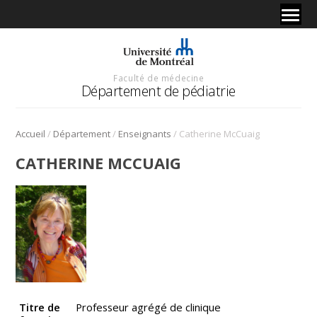
Faculté de médecine
Département de pédiatrie
/
/
/
Accueil
Département
Enseignants
Catherine McCuaig
CATHERINE MCCUAIG
Titre de
Professeur agrégé de clinique