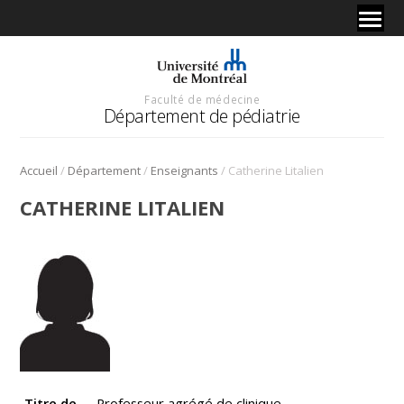
Faculté de médecine
Département de pédiatrie
/
/
/
Accueil
Département
Enseignants
Catherine Litalien
CATHERINE LITALIEN
Titre de
Professeur agrégé de clinique