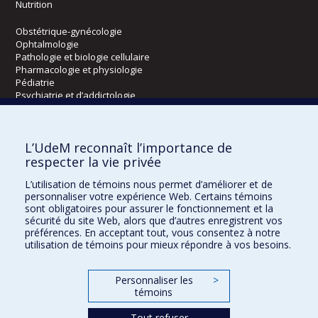
Nutrition
Obstétrique-gynécologie
Ophtalmologie
Pathologie et biologie cellulaire
Pharmacologie et physiologie
Pédiatrie
Psychiatrie et d’addictologie
Radiologie, radio-oncologie et médecine nucléaire
L’UdeM reconnaît l’importance de
Écoles
respecter la vie privée
Kinésiologie et des sciences de l’activité physique
L’utilisation de témoins nous permet d’améliorer et de
Orthophonie et audiologie
personnaliser votre expérience Web. Certains témoins
Réadaptation
sont obligatoires pour assurer le fonctionnement et la
sécurité du site Web, alors que d’autres enregistrent vos
préférences. En acceptant tout, vous consentez à notre
Directions
utilisation de témoins pour mieux répondre à vos besoins.
DPC
CPASS
Personnaliser les
>
Éthique clinique
témoins
Tout refuser