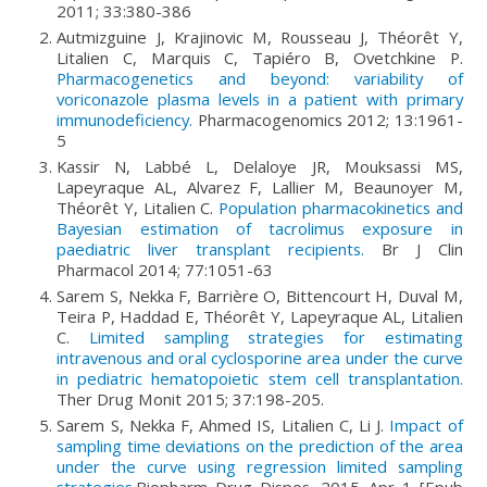
2011; 33:380-386
Autmizguine J, Krajinovic M, Rousseau J, Théorêt Y,
Litalien C, Marquis C, Tapiéro B, Ovetchkine P.
Pharmacogenetics and beyond: variability of
voriconazole plasma levels in a patient with primary
immunodeficiency.
Pharmacogenomics 2012; 13:1961-
5
Kassir N, Labbé L, Delaloye JR, Mouksassi MS,
Lapeyraque AL, Alvarez F, Lallier M, Beaunoyer M,
Théorêt Y, Litalien C.
Population pharmacokinetics and
Bayesian estimation of tacrolimus exposure in
paediatric liver transplant recipients.
Br J Clin
Pharmacol 2014; 77:1051-63
Sarem S, Nekka F, Barrière O, Bittencourt H, Duval M,
Teira P, Haddad E, Théorêt Y, Lapeyraque AL, Litalien
C.
Limited sampling strategies for estimating
intravenous and oral cyclosporine area under the curve
in pediatric hematopoietic stem cell transplantation.
Ther Drug Monit 2015; 37:198-205.
Sarem S, Nekka F, Ahmed IS, Litalien C, Li J.
Impact of
sampling time deviations on the prediction of the area
under the curve using regression limited sampling
strategies.
Biopharm Drug Dispos. 2015 Apr 1 [Epub