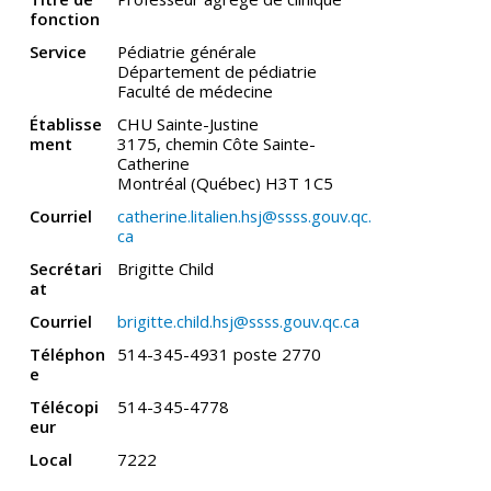
fonction
Service
Pédiatrie générale
Département de pédiatrie
Faculté de médecine
Établisse
CHU Sainte-Justine
ment
3175, chemin Côte Sainte-
Catherine
Montréal (Québec) H3T 1C5
Courriel
catherine.litalien.hsj@ssss.gouv.qc.
ca
Secrétari
Brigitte Child
at
Courriel
brigitte.child.hsj@ssss.gouv.qc.ca
Téléphon
514-345-4931 poste 2770
e
Télécopi
514-345-4778
eur
Local
7222