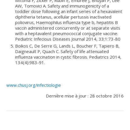
Mitoma F, Zicker P, Rubin E, Embree J, Bhuyan P, Lee
AW, Tomovici A. Safety and immunogenicity of a
toddler dose following an infant series of a hexavalent
diphtheria tetanus, acellular pertussis inactivated
poliovirus, Haemophilus influenza type b, hepatitis B
vaccin administered concurrently or at separate visits
with a heptavalent pneumococcal conjugate vaccine.
Pediatric Infecious Diseases Journal 2014, 33;1:73-80
Boikos C, De Serre G, Lands L, Boucher F, Tapiero B,
Daigneault P, Quach C. Safety of life attenuated
influenza vaccination in cystic fibrosis. Pediatrics 2014,
134(4):983-91.
www.chusj.org/infectiologie
Dernière mise à jour : 28 octobre 2016