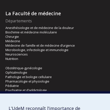
La Faculté de médecine
Départements
Anesthésiologie et de médecine de la douleur
Biochimie et médecine moléculaire
Chirurgie
Médecine
Médecine de famille et de médecine d’urgence
Microbiologie, infectiologie et immunologie
Neurosciences
Nutrition
Obstétrique-gynécologie
Ophtalmologie
Pathologie et biologie cellulaire
Pharmacologie et physiologie
Pédiatrie
Psychiatrie et d’addictologie
Radiologie, radio-oncologie et médecine nucléaire
L’UdeM reconnaît l’importance de