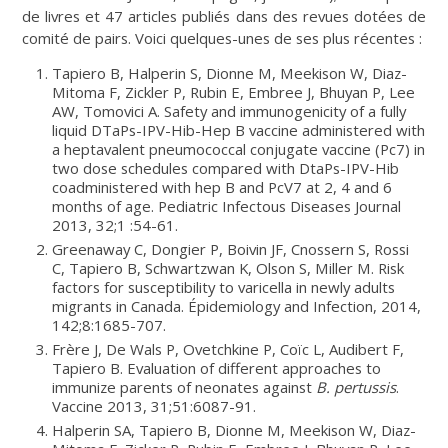
de livres et 47 articles publiés dans des revues dotées de
comité de pairs. Voici quelques-unes de ses plus récentes :
Tapiero B, Halperin S, Dionne M, Meekison W, Diaz-
Mitoma F, Zickler P, Rubin E, Embree J, Bhuyan P, Lee
AW, Tomovici A. Safety and immunogenicity of a fully
liquid DTaPs-IPV-Hib-Hep B vaccine administered with
a heptavalent pneumococcal conjugate vaccine (Pc7) in
two dose schedules compared with DtaPs-IPV-Hib
coadministered with hep B and PcV7 at 2, 4 and 6
months of age. Pediatric Infectous Diseases Journal
2013, 32;1 :54-61.
Greenaway C, Dongier P, Boivin JF, Cnossern S, Rossi
C, Tapiero B, Schwartzwan K, Olson S, Miller M. Risk
factors for susceptibility to varicella in newly adults
migrants in Canada. Épidemiology and Infection, 2014,
142;8:1685-707.
Frère J, De Wals P, Ovetchkine P, Coïc L, Audibert F,
Tapiero B. Evaluation of different approaches to
immunize parents of neonates against
B. pertussis
.
Vaccine 2013, 31;51:6087-91.
Halperin SA, Tapiero B, Dionne M, Meekison W, Diaz-