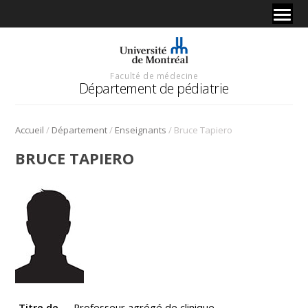
Faculté de médecine
Département de pédiatrie
/
/
/
Accueil
Département
Enseignants
Bruce Tapiero
BRUCE TAPIERO
Titre de
Professeur agrégé de clinique