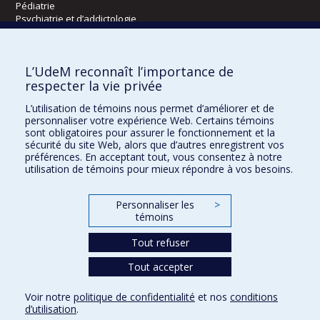
Pédiatrie
Psychiatrie et d’addictologie
Radiologie, radio-oncologie et médecine nucléaire
L’UdeM reconnaît l’importance de
Écoles
respecter la vie privée
Kinésiologie et des sciences de l’activité physique
L’utilisation de témoins nous permet d’améliorer et de
Orthophonie et audiologie
personnaliser votre expérience Web. Certains témoins
Réadaptation
sont obligatoires pour assurer le fonctionnement et la
sécurité du site Web, alors que d’autres enregistrent vos
préférences. En acceptant tout, vous consentez à notre
Directions
utilisation de témoins pour mieux répondre à vos besoins.
DPC
CPASS
Personnaliser les
>
Éthique clinique
témoins
Tout refuser
Tout accepter
Voir notre
politique de confidentialité
et nos
conditions
Confidentialité
Conditions d’utilisation
Paramètres des témoins
d’utilisation
.