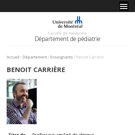
Faculté de médecine
Département de pédiatrie
/
/
/
Accueil
Département
Enseignants
Benoit Carrière
BENOIT CARRIÈRE
Titre de
Professeur agrégé de clinique