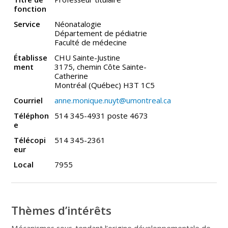
fonction
Service
Néonatalogie
Département de pédiatrie
Faculté de médecine
Établisse
CHU Sainte-Justine
ment
3175, chemin Côte Sainte-
Catherine
Montréal (Québec) H3T 1C5
Courriel
anne.monique.nuyt@umontreal.ca
Téléphon
514 345-4931 poste 4673
e
Télécopi
514 345-2361
eur
Local
7955
Thèmes d’intérêts
Mécanismes sous-tendant l’origine développementale de