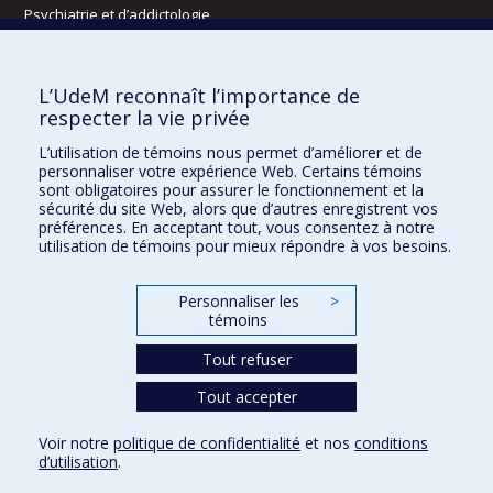
Psychiatrie et d’addictologie
Radiologie, radio-oncologie et médecine nucléaire
L’UdeM reconnaît l’importance de
Écoles
respecter la vie privée
Kinésiologie et des sciences de l’activité physique
L’utilisation de témoins nous permet d’améliorer et de
Orthophonie et audiologie
personnaliser votre expérience Web. Certains témoins
Réadaptation
sont obligatoires pour assurer le fonctionnement et la
sécurité du site Web, alors que d’autres enregistrent vos
préférences. En acceptant tout, vous consentez à notre
Directions
utilisation de témoins pour mieux répondre à vos besoins.
DPC
CPASS
Personnaliser les
>
Éthique clinique
témoins
Tout refuser
Tout accepter
Voir notre
politique de confidentialité
et nos
conditions
Confidentialité
Conditions d’utilisation
Paramètres des témoins
d’utilisation
.