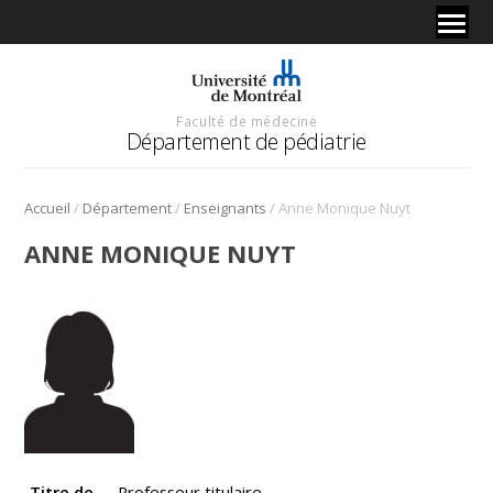
Faculté de médecine
Département de pédiatrie
/
/
/
Accueil
Département
Enseignants
Anne Monique Nuyt
ANNE MONIQUE NUYT
Titre de
Professeur titulaire