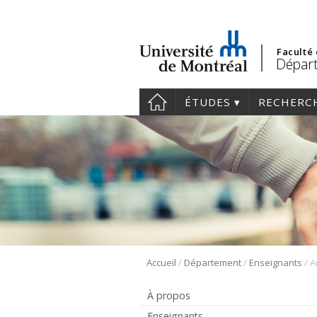
Faculté
Départ
ÉTUDES
RECHERC
/
/
/
Accueil
Département
Enseignants
A
À propos
Enseignants