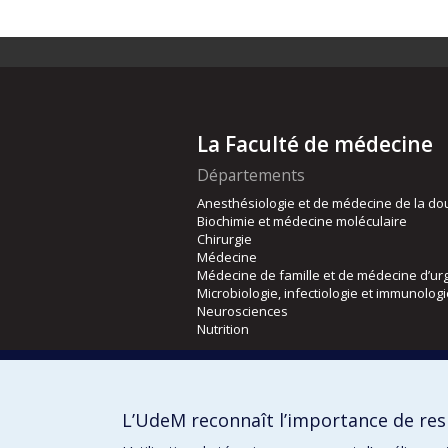
La Faculté de médecine
Départements
Anesthésiologie et de médecine de la do
Biochimie et médecine moléculaire
Chirurgie
Médecine
Médecine de famille et de médecine d’ur
Microbiologie, infectiologie et immunolog
Neurosciences
Nutrition
Écoles
Kinésiologie et des sciences de l’activité
L’UdeM reconnaît l’importance de resp
Orthophonie et audiologie
Réadaptation