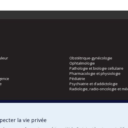
uleur
Obstétrique-gynécologie
Ophtalmologie
Pathologie et biologie cellulaire
Pharmacologie et physiologie
gence
Pédiatrie
ie
Psychiatrie et d’addictologie
Radiologie, radio-oncologie et mé
Directions
 physique
DPC
ecter la vie privée
CPASS
Éthique clinique