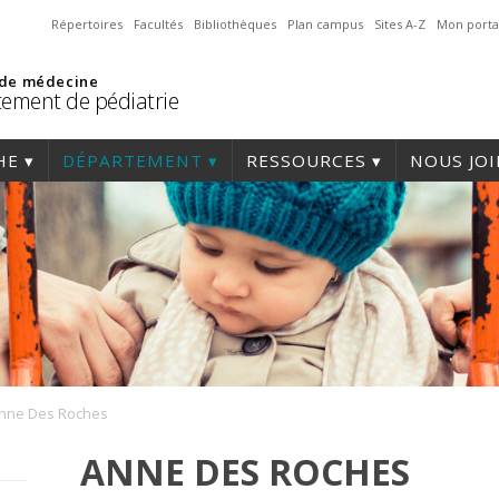
Répertoires
Facultés
Bibliothèques
Plan campus
Sites A-Z
Mon porta
 de médecine
ement de pédiatrie
HE
DÉPARTEMENT
RESSOURCES
NOUS JO
nne Des Roches
ANNE DES ROCHES