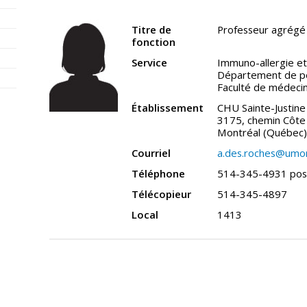
Titre de
Professeur agrégé 
fonction
Service
Immuno-allergie e
Département de pé
Faculté de médeci
Établissement
CHU Sainte-Justine
3175, chemin Côte 
Montréal (Québec
Courriel
a.des.roches@umon
Téléphone
514-345-4931 pos
Télécopieur
514-345-4897
Local
1413