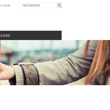
il UdeM
INDRE