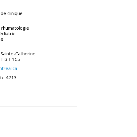
de clinique
t rhumatologie
diatrie
ne
Sainte-Catherine
) H3T 1C5
treal.ca
te 4713