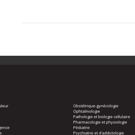
uleur
Obstétrique-gynécologie
Ophtalmologie
Pathologie et biologie cellulaire
Pharmacologie et physiologie
gence
Pédiatrie
ie
Psychiatrie et d’addictologie