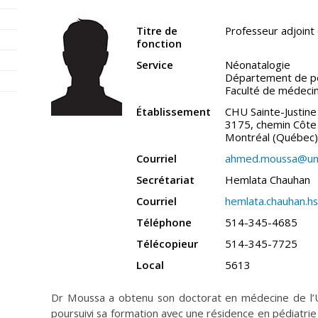
Titre de
Professeur adjoint 
fonction
Service
Néonatalogie
Département de pé
Faculté de médeci
Établissement
CHU Sainte-Justine
3175, chemin Côte 
Montréal (Québec
Courriel
ahmed.moussa@umo
Secrétariat
Hemlata Chauhan
Courriel
hemlata.chauhan.hs
Téléphone
514-345-4685
Télécopieur
514-345-7725
Local
5613
Dr Moussa a obtenu son doctorat en médecine de l’U
poursuivi sa formation avec une résidence en pédiatr