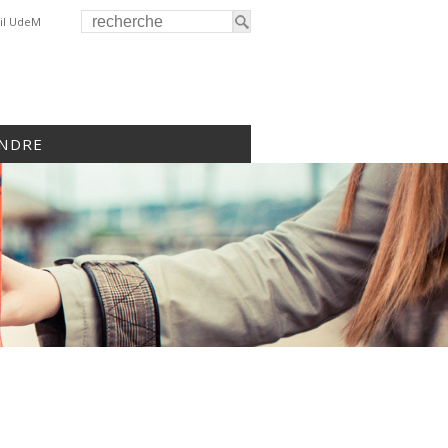
il UdeM
INDRE