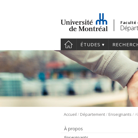
Faculté
Départ
ÉTUDES
RECHERC
/
/
/
Accueil
Département
Enseignants
A
À propos
Enseignants