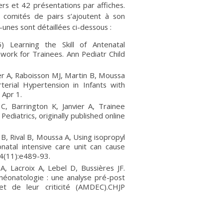
ers et 42 présentations par affiches.
 comités de pairs s’ajoutent à son
unes sont détaillées ci-dessous :
 Learning the Skill of Antenatal
ework for Trainees. Ann Pediatr Child
er A, Raboisson MJ, Martin B, Moussa
terial Hypertension in Infants with
 Apr 1.
, Barrington K, Janvier A, Trainee
diatrics, originally published online
B, Rival B, Moussa A, Using isopropyl
natal intensive care unit can cause
04(11):e489-93.
, Lacroix A, Lebel D, Bussières JF.
néonatologie : une analyse pré-post
t de leur criticité (AMDEC).CHJP