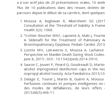
a à son actif plus de 20 présentations orales, 10 ateli
Plus de 10 publications dans des revues dotées de
parcours depuis le début de sa carrière, dont quelques-
Moussa A, Raghavan R, Albersheim SG (2015)
Consultation at the Threshold of Viability: A Fram
Health 3(3): 1060.
Trottier-Boucher MN1, Lapointe A, Malo J, Fourni
A. Sildenafil for the Treatment of Pulmonary Ar
Bronchopulmonary Dysplasia. Pediatr Cardiol. 2015
Lizotte MH, Latraverse V, Moussa A, Lachance C
Perspective on Manikin Death During Mock Codes. Pe
June 8, 2015 ; DOI : 10.1542/peds.2014-3910.
Sauron C, Jouvet P, Pinard G, Goudreault D, Martin 
alcohol impregnated disinfection caps in the neo
isopropyl alcohol toxicity. Acta Paediatrica 2015;1
Delage E, Tourel J, Martin B, Guérin A, Moussa A
Perfusions continues et pompes intelligentes en 
des modes de défaillances, de leurs effets e
2015;68(5):406-11.