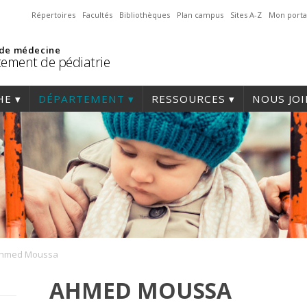
Répertoires
Facultés
Bibliothèques
Plan campus
Sites A-Z
Mon porta
 de médecine
ement de pédiatrie
HE
DÉPARTEMENT
RESSOURCES
NOUS JO
hmed Moussa
AHMED MOUSSA