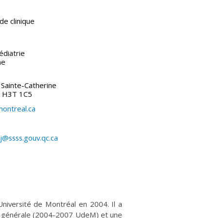
de clinique
diatrie
ne
Sainte-Catherine
) H3T 1C5
ntreal.ca
j@ssss.gouv.qc.ca
niversité de Montréal en 2004. Il a
ie générale (2004-2007 UdeM) et une